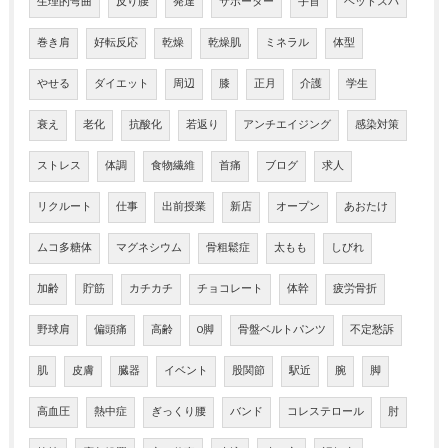
生理的弯曲
反り腰
発達
サポーター
手首
ヘッドスパ
巻き肩
好転反応
乾燥
乾燥肌
ミネラル
体型
やせる
ダイエット
周辺
膝
正月
介護
学生
衰え
老化
抗酸化
若返り
アンチエイジング
感染対策
ストレス
体調
食物繊維
首痛
ブログ
求人
リクルート
仕事
出前授業
新店
オープン
あおたけ
ムコ多糖体
マグネシウム
骨粗鬆症
太もも
しびれ
加齢
貯筋
カチカチ
チョコレート
体幹
疲労骨折
野球肩
偏頭痛
高齢
O脚
骨盤ベルトパンツ
不定愁訴
肌
皮膚
臓器
イベント
股関節
駅近
腕
脚
高血圧
熱中症
ぎっくり腰
バンド
コレステロール
肘