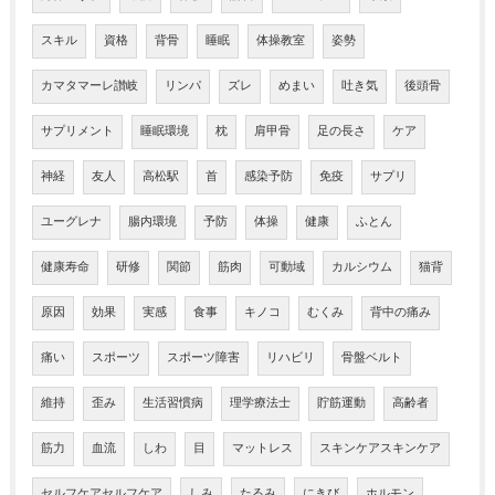
スキル
資格
背骨
睡眠
体操教室
姿勢
カマタマーレ讃岐
リンパ
ズレ
めまい
吐き気
後頭骨
サプリメント
睡眠環境
枕
肩甲骨
足の長さ
ケア
神経
友人
高松駅
首
感染予防
免疫
サプリ
ユーグレナ
腸内環境
予防
体操
健康
ふとん
健康寿命
研修
関節
筋肉
可動域
カルシウム
猫背
原因
効果
実感
食事
キノコ
むくみ
背中の痛み
痛い
スポーツ
スポーツ障害
リハビリ
骨盤ベルト
維持
歪み
生活習慣病
理学療法士
貯筋運動
高齢者
筋力
血流
しわ
目
マットレス
スキンケアスキンケア
セルフケアセルフケア
しみ
たるみ
にきび
ホルモン