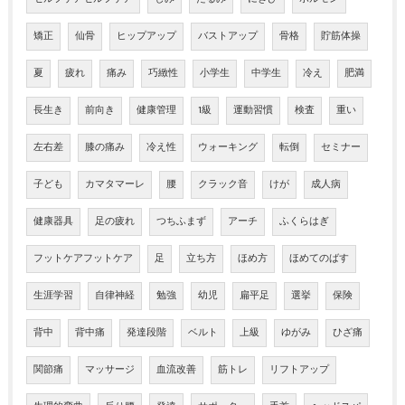
矯正
仙骨
ヒップアップ
バストアップ
骨格
貯筋体操
夏
疲れ
痛み
巧緻性
小学生
中学生
冷え
肥満
長生き
前向き
健康管理
1級
運動習慣
検査
重い
左右差
膝の痛み
冷え性
ウォーキング
転倒
セミナー
子ども
カマタマーレ
腰
クラック音
けが
成人病
健康器具
足の疲れ
つちふまず
アーチ
ふくらはぎ
フットケアフットケア
足
立ち方
ほめ方
ほめてのばす
生涯学習
自律神経
勉強
幼児
扁平足
選挙
保険
背中
背中痛
発達段階
ベルト
上級
ゆがみ
ひざ痛
関節痛
マッサージ
血流改善
筋トレ
リフトアップ