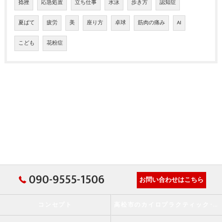
捻挫
応急処置
立ち仕事
水泳
歩き方
認知症
夏ばて
疲労
美
座り方
卓球
筋肉の痛み
AI
こども
花粉症
090-9555-1506
お問い合わせはこちら
コンセプト
高松市のカイロプラクティック･か・から～ず施術院の口コミ情報