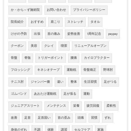
か・から～ず施術院
お問い合わせ
プライバシーポリシー
院長紹介
おすすめ
肩こり
ストレッチ
タオル
けがの予防
出張
首の痛み
姿勢改善
1周年記念
paypay
クーポン
美容
クレイ
喫茶
リニューアルオープン
骨盤
脊髄
トリガーポイント
腰痛
カイロプラクター
フロッシング
キネシオテープ
運動枕
骨盤矯正
野球肘
テニス肘
ジャンパー膝
違い
整体
生活習慣
足がつる
ゴムバンド
あおたけ運動枕
足が張る
運動
ジュニアアスリート
メンテナンス
栄養
疲労回復
柔軟性
改善
足首
足首固い
首の歪み
頭痛
習慣
ずれ
身体のずれ
不調
体験
講習
セルフケア
家族