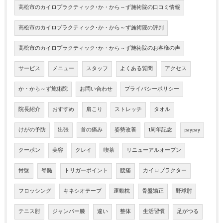
高松市のカイロプラクティック･か・から～ず施術院の口コミ情報
高松市のカイロプラクティック･か・から～ず施術院の評判
高松市のカイロプラクティック･か・から～ず施術院のお客様の声
サービス
メニュー
スタッフ
よくある質問
アクセス
か・から～ず施術院
お問い合わせ
プライバシーポリシー
院長紹介
おすすめ
肩こり
ストレッチ
タオル
けがの予防
出張
首の痛み
姿勢改善
1周年記念
paypay
クーポン
美容
クレイ
喫茶
リニューアルオープン
骨盤
脊髄
トリガーポイント
腰痛
カイロプラクター
フロッシング
キネシオテープ
運動枕
骨盤矯正
野球肘
テニス肘
ジャンパー膝
違い
整体
生活習慣
足がつる