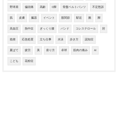
野球肩
偏頭痛
高齢
O脚
骨盤ベルトパンツ
不定愁訴
肌
皮膚
臓器
イベント
股関節
駅近
腕
脚
高血圧
熱中症
ぎっくり腰
バンド
コレステロール
肘
捻挫
応急処置
立ち仕事
水泳
歩き方
認知症
夏ばて
疲労
美
座り方
卓球
筋肉の痛み
AI
こども
花粉症