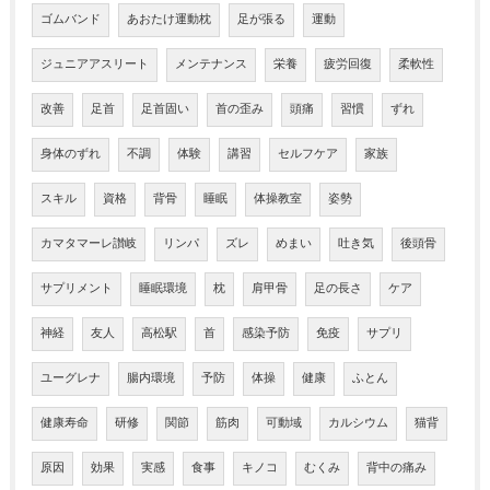
ゴムバンド
あおたけ運動枕
足が張る
運動
ジュニアアスリート
メンテナンス
栄養
疲労回復
柔軟性
改善
足首
足首固い
首の歪み
頭痛
習慣
ずれ
身体のずれ
不調
体験
講習
セルフケア
家族
スキル
資格
背骨
睡眠
体操教室
姿勢
カマタマーレ讃岐
リンパ
ズレ
めまい
吐き気
後頭骨
サプリメント
睡眠環境
枕
肩甲骨
足の長さ
ケア
神経
友人
高松駅
首
感染予防
免疫
サプリ
ユーグレナ
腸内環境
予防
体操
健康
ふとん
健康寿命
研修
関節
筋肉
可動域
カルシウム
猫背
原因
効果
実感
食事
キノコ
むくみ
背中の痛み