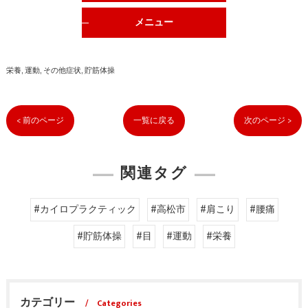
メニュー
栄養
運動
その他症状
貯筋体操
< 前のページ
一覧に戻る
次のページ >
関連タグ
#カイロプラクティック
#高松市
#肩こり
#腰痛
#貯筋体操
#目
#運動
#栄養
カテゴリー
Categories