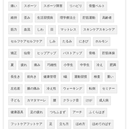
痛い
スポーツ
スポーツ障害
リハビリ
骨盤ベルト
維持
歪み
生活習慣病
理学療法士
貯筋運動
高齢者
筋力
血流
しわ
目
マットレス
スキンケアスキンケア
セルフケアセルフケア
しみ
たるみ
にきび
ホルモン
矯正
仙骨
ヒップアップ
バストアップ
骨格
貯筋体操
夏
疲れ
痛み
巧緻性
小学生
中学生
冷え
肥満
長生き
前向き
健康管理
1級
運動習慣
検査
重い
左右差
膝の痛み
冷え性
ウォーキング
転倒
セミナー
子ども
カマタマーレ
腰
クラック音
けが
成人病
健康器具
足の疲れ
つちふまず
アーチ
ふくらはぎ
フットケアフットケア
足
立ち方
ほめ方
ほめてのばす