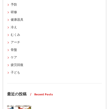
予防
研修
健康器具
冷え
むくみ
アーチ
骨盤
ケア
疲労回復
子ども
最近の投稿
Recent Posts