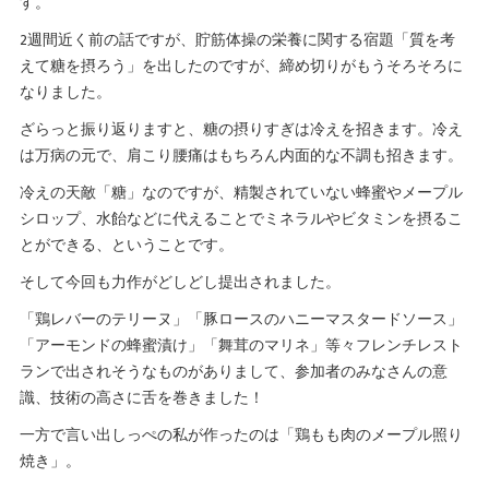
す。
2週間近く前の話ですが、貯筋体操の栄養に関する宿題「質を考
えて糖を摂ろう」を出したのですが、締め切りがもうそろそろに
なりました。
ざらっと振り返りますと、糖の摂りすぎは冷えを招きます。冷え
は万病の元で、肩こり腰痛はもちろん内面的な不調も招きます。
冷えの天敵「糖」なのですが、精製されていない蜂蜜やメープル
シロップ、水飴などに代えることでミネラルやビタミンを摂るこ
とができる、ということです。
そして今回も力作がどしどし提出されました。
「鶏レバーのテリーヌ」「豚ロースのハニーマスタードソース」
「アーモンドの蜂蜜漬け」「舞茸のマリネ」等々フレンチレスト
ランで出されそうなものがありまして、参加者のみなさんの意
識、技術の高さに舌を巻きました！
一方で言い出しっぺの私が作ったのは「鶏もも肉のメープル照り
焼き」。