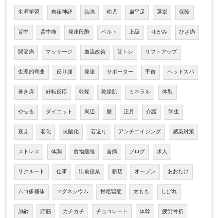
生涯学習
自律神経
勉強
幼児
扁平足
選挙
保険
背中
背中痛
発達段階
ベルト
上級
ゆがみ
ひざ痛
関節痛
マッサージ
血流改善
筋トレ
リフトアップ
生理的弯曲
反り腰
発達
サポーター
手首
ヘッドスパ
巻き肩
好転反応
乾燥
乾燥肌
ミネラル
体型
やせる
ダイエット
周辺
膝
正月
介護
学生
衰え
老化
抗酸化
若返り
アンチエイジング
感染対策
ストレス
体調
食物繊維
首痛
ブログ
求人
リクルート
仕事
出前授業
新店
オープン
あおたけ
ムコ多糖体
マグネシウム
骨粗鬆症
太もも
しびれ
加齢
貯筋
カチカチ
チョコレート
体幹
疲労骨折