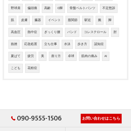
野球肩
偏頭痛
高齢
O脚
骨盤ベルトパンツ
不定愁訴
肌
皮膚
臓器
イベント
股関節
駅近
腕
脚
高血圧
熱中症
ぎっくり腰
バンド
コレステロール
肘
捻挫
応急処置
立ち仕事
水泳
歩き方
認知症
夏ばて
疲労
美
座り方
卓球
筋肉の痛み
AI
こども
花粉症
090-9555-1506
お問い合わせはこちら