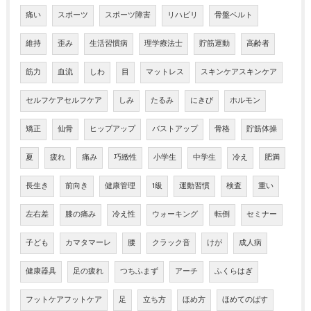
痛い
スポーツ
スポーツ障害
リハビリ
骨盤ベルト
維持
歪み
生活習慣病
理学療法士
貯筋運動
高齢者
筋力
血流
しわ
目
マットレス
スキンケアスキンケア
セルフケアセルフケア
しみ
たるみ
にきび
ホルモン
矯正
仙骨
ヒップアップ
バストアップ
骨格
貯筋体操
夏
疲れ
痛み
巧緻性
小学生
中学生
冷え
肥満
長生き
前向き
健康管理
1級
運動習慣
検査
重い
左右差
膝の痛み
冷え性
ウォーキング
転倒
セミナー
子ども
カマタマーレ
腰
クラック音
けが
成人病
健康器具
足の疲れ
つちふまず
アーチ
ふくらはぎ
フットケアフットケア
足
立ち方
ほめ方
ほめてのばす