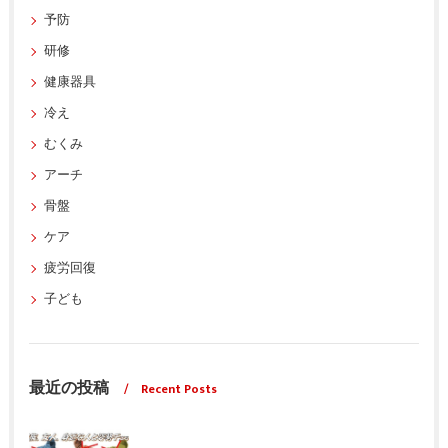
予防
研修
健康器具
冷え
むくみ
アーチ
骨盤
ケア
疲労回復
子ども
最近の投稿
Recent Posts