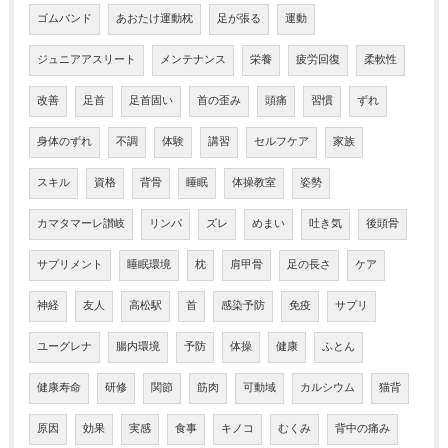
ゴムバンド
あおたけ運動枕
足が張る
運動
ジュニアアスリート
メンテナンス
栄養
疲労回復
柔軟性
改善
足首
足首固い
首の歪み
頭痛
習慣
ずれ
身体のずれ
不調
体験
講習
セルフケア
家族
スキル
資格
背骨
睡眠
体操教室
姿勢
カマタマーレ讃岐
リンパ
ズレ
めまい
吐き気
後頭骨
サプリメント
睡眠環境
枕
肩甲骨
足の長さ
ケア
神経
友人
高松駅
首
感染予防
免疫
サプリ
ユーグレナ
腸内環境
予防
体操
健康
ふとん
健康寿命
研修
関節
筋肉
可動域
カルシウム
猫背
原因
効果
実感
食事
キノコ
むくみ
背中の痛み