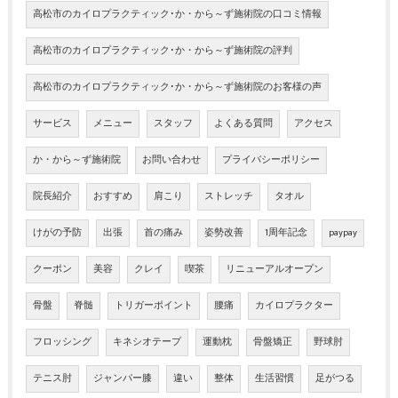
高松市のカイロプラクティック･か・から～ず施術院の口コミ情報
高松市のカイロプラクティック･か・から～ず施術院の評判
高松市のカイロプラクティック･か・から～ず施術院のお客様の声
サービス
メニュー
スタッフ
よくある質問
アクセス
か・から～ず施術院
お問い合わせ
プライバシーポリシー
院長紹介
おすすめ
肩こり
ストレッチ
タオル
けがの予防
出張
首の痛み
姿勢改善
1周年記念
paypay
クーポン
美容
クレイ
喫茶
リニューアルオープン
骨盤
脊髄
トリガーポイント
腰痛
カイロプラクター
フロッシング
キネシオテープ
運動枕
骨盤矯正
野球肘
テニス肘
ジャンパー膝
違い
整体
生活習慣
足がつる