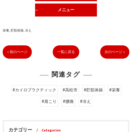
メニュー
栄養
貯筋体操
冷え
< 前のページ
一覧に戻る
次のページ >
関連タグ
#カイロプラクティック
#高松市
#貯筋体操
#栄養
#肩こり
#腰痛
#冷え
カテゴリー
Categories