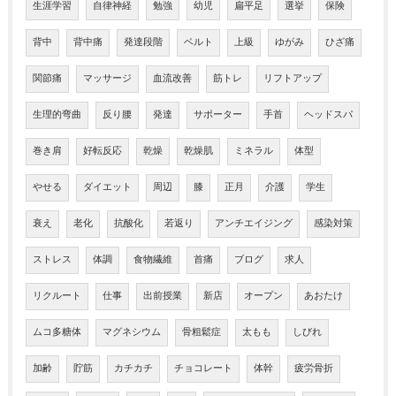
生涯学習
自律神経
勉強
幼児
扁平足
選挙
保険
背中
背中痛
発達段階
ベルト
上級
ゆがみ
ひざ痛
関節痛
マッサージ
血流改善
筋トレ
リフトアップ
生理的弯曲
反り腰
発達
サポーター
手首
ヘッドスパ
巻き肩
好転反応
乾燥
乾燥肌
ミネラル
体型
やせる
ダイエット
周辺
膝
正月
介護
学生
衰え
老化
抗酸化
若返り
アンチエイジング
感染対策
ストレス
体調
食物繊維
首痛
ブログ
求人
リクルート
仕事
出前授業
新店
オープン
あおたけ
ムコ多糖体
マグネシウム
骨粗鬆症
太もも
しびれ
加齢
貯筋
カチカチ
チョコレート
体幹
疲労骨折