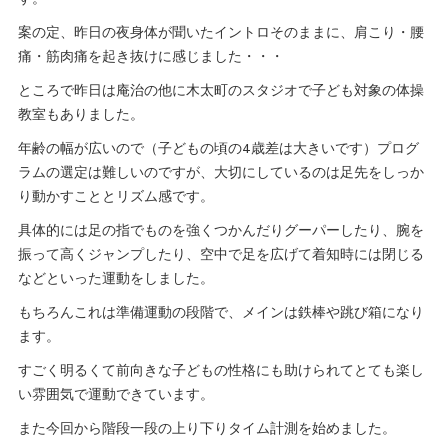
案の定、昨日の夜身体が聞いたイントロそのままに、肩こり・腰
痛・筋肉痛を起き抜けに感じました・・・
ところで昨日は庵治の他に木太町のスタジオで子ども対象の体操
教室もありました。
年齢の幅が広いので（子どもの頃の4歳差は大きいです）プログ
ラムの選定は難しいのですが、大切にしているのは足先をしっか
り動かすこととリズム感です。
具体的には足の指でものを強くつかんだりグーパーしたり、腕を
振って高くジャンプしたり、空中で足を広げて着知時には閉じる
などといった運動をしました。
もちろんこれは準備運動の段階で、メインは鉄棒や跳び箱になり
ます。
すごく明るくて前向きな子どもの性格にも助けられてとても楽し
い雰囲気で運動できています。
また今回から階段一段の上り下りタイム計測を始めました。