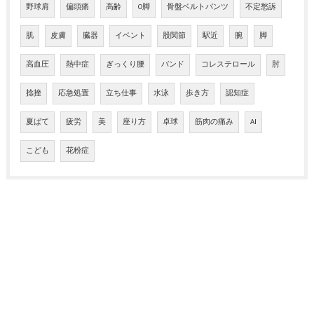
野球肩
偏頭痛
高齢
O脚
骨盤ベルトパンツ
不定愁訴
肌
皮膚
臓器
イベント
股関節
駅近
腕
脚
高血圧
熱中症
ぎっくり腰
バンド
コレステロール
肘
捻挫
応急処置
立ち仕事
水泳
歩き方
認知症
夏ばて
疲労
美
座り方
卓球
筋肉の痛み
AI
こども
花粉症