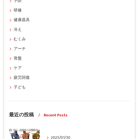
予防
研修
健康器具
冷え
むくみ
アーチ
骨盤
ケア
疲労回復
子ども
最近の投稿
Recent Posts
2025/01/30