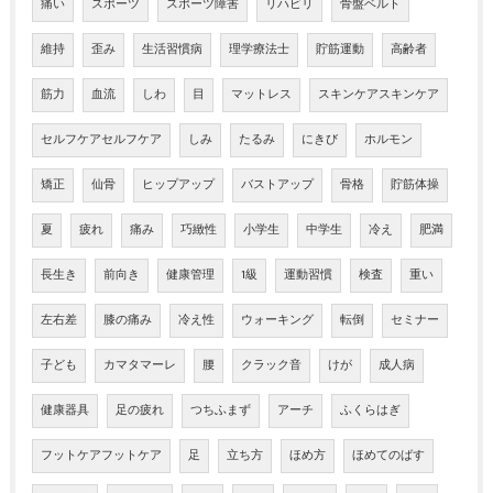
痛い
スポーツ
スポーツ障害
リハビリ
骨盤ベルト
維持
歪み
生活習慣病
理学療法士
貯筋運動
高齢者
筋力
血流
しわ
目
マットレス
スキンケアスキンケア
セルフケアセルフケア
しみ
たるみ
にきび
ホルモン
矯正
仙骨
ヒップアップ
バストアップ
骨格
貯筋体操
夏
疲れ
痛み
巧緻性
小学生
中学生
冷え
肥満
長生き
前向き
健康管理
1級
運動習慣
検査
重い
左右差
膝の痛み
冷え性
ウォーキング
転倒
セミナー
子ども
カマタマーレ
腰
クラック音
けが
成人病
健康器具
足の疲れ
つちふまず
アーチ
ふくらはぎ
フットケアフットケア
足
立ち方
ほめ方
ほめてのばす