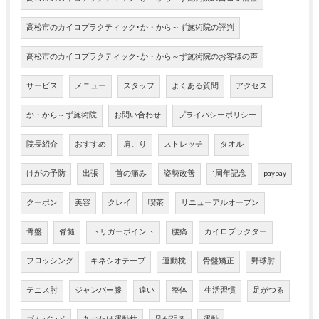
高松市のカイロプラクティック･か・から～ず施術院の評判
高松市のカイロプラクティック･か・から～ず施術院のお客様の声
サービス
メニュー
スタッフ
よくある質問
アクセス
か・から～ず施術院
お問い合わせ
プライバシーポリシー
院長紹介
おすすめ
肩こり
ストレッチ
タオル
けがの予防
出張
首の痛み
姿勢改善
1周年記念
paypay
クーポン
美容
クレイ
喫茶
リニューアルオープン
骨盤
脊髄
トリガーポイント
腰痛
カイロプラクター
フロッシング
キネシオテープ
運動枕
骨盤矯正
野球肘
テニス肘
ジャンパー膝
違い
整体
生活習慣
足がつる