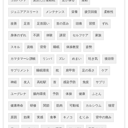
ゴムバンド
あおたけ運動枕
足が張る
運動
ジュニアアスリート
メンテナンス
栄養
疲労回復
柔軟性
改善
足首
足首固い
首の歪み
頭痛
習慣
ずれ
身体のずれ
不調
体験
講習
セルフケア
家族
スキル
資格
背骨
睡眠
体操教室
姿勢
カマタマーレ讃岐
リンパ
ズレ
めまい
吐き気
後頭骨
サプリメント
睡眠環境
枕
肩甲骨
足の長さ
ケア
神経
友人
高松駅
首
感染予防
免疫
サプリ
ユーグレナ
腸内環境
予防
体操
健康
ふとん
健康寿命
研修
関節
筋肉
可動域
カルシウム
猫背
原因
効果
実感
食事
キノコ
むくみ
背中の痛み