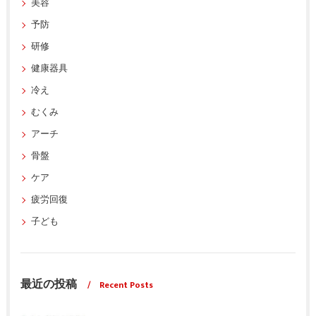
美容
予防
研修
健康器具
冷え
むくみ
アーチ
骨盤
ケア
疲労回復
子ども
最近の投稿
Recent Posts