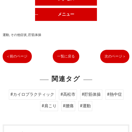
メニュー
運動
その他症状
貯筋体操
< 前のページ
一覧に戻る
次のページ >
関連タグ
#カイロプラクティック
#高松市
#貯筋体操
#熱中症
#肩こり
#腰痛
#運動