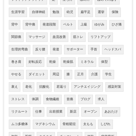
生涯学習
自律神経
勉強
幼児
扁平足
選挙
保険
背中
背中痛
発達段階
ベルト
上級
ゆがみ
ひざ痛
関節痛
マッサージ
血流改善
筋トレ
リフトアップ
生理的弯曲
反り腰
発達
サポーター
手首
ヘッドスパ
巻き肩
好転反応
乾燥
乾燥肌
ミネラル
体型
やせる
ダイエット
周辺
膝
正月
介護
学生
衰え
老化
抗酸化
若返り
アンチエイジング
感染対策
ストレス
体調
食物繊維
首痛
ブログ
求人
リクルート
仕事
出前授業
新店
オープン
あおたけ
ムコ多糖体
マグネシウム
骨粗鬆症
太もも
しびれ