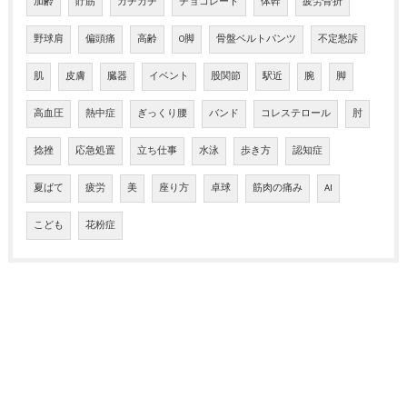
加齢
貯筋
カチカチ
チョコレート
体幹
疲労骨折
野球肩
偏頭痛
高齢
O脚
骨盤ベルトパンツ
不定愁訴
肌
皮膚
臓器
イベント
股関節
駅近
腕
脚
高血圧
熱中症
ぎっくり腰
バンド
コレステロール
肘
捻挫
応急処置
立ち仕事
水泳
歩き方
認知症
夏ばて
疲労
美
座り方
卓球
筋肉の痛み
AI
こども
花粉症