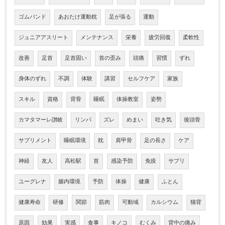
ゴムバンド
あおたけ運動枕
足が張る
運動
ジュニアアスリート
メンテナンス
栄養
疲労回復
柔軟性
改善
足首
足首固い
首の歪み
頭痛
習慣
ずれ
身体のずれ
不調
体験
講習
セルフケア
家族
スキル
資格
背骨
睡眠
体操教室
姿勢
カマタマーレ讃岐
リンパ
ズレ
めまい
吐き気
後頭骨
サプリメント
睡眠環境
枕
肩甲骨
足の長さ
ケア
神経
友人
高松駅
首
感染予防
免疫
サプリ
ユーグレナ
腸内環境
予防
体操
健康
ふとん
健康寿命
研修
関節
筋肉
可動域
カルシウム
猫背
原因
効果
実感
食事
キノコ
むくみ
背中の痛み