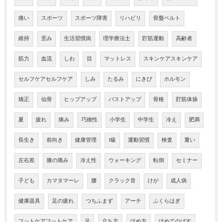
痛い
スポーツ
スポーツ障害
リハビリ
骨盤ベルト
維持
歪み
生活習慣病
理学療法士
貯筋運動
高齢者
筋力
血流
しわ
目
マットレス
スキンケアスキンケア
セルフケアセルフケア
しみ
たるみ
にきび
ホルモン
矯正
仙骨
ヒップアップ
バストアップ
骨格
貯筋体操
夏
疲れ
痛み
巧緻性
小学生
中学生
冷え
肥満
長生き
前向き
健康管理
1級
運動習慣
検査
重い
左右差
膝の痛み
冷え性
ウォーキング
転倒
セミナー
子ども
カマタマーレ
腰
クラック音
けが
成人病
健康器具
足の疲れ
つちふまず
アーチ
ふくらはぎ
フットケアフットケア
足
立ち方
ほめ方
ほめてのばす