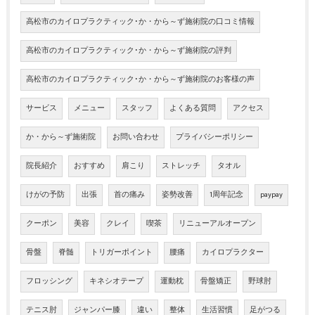
高松市のカイロプラクティック･か・から～ず施術院の口コミ情報
高松市のカイロプラクティック･か・から～ず施術院の評判
高松市のカイロプラクティック･か・から～ず施術院のお客様の声
サービス
メニュー
スタッフ
よくある質問
アクセス
か・から～ず施術院
お問い合わせ
プライバシーポリシー
院長紹介
おすすめ
肩こり
ストレッチ
タオル
けがの予防
出張
首の痛み
姿勢改善
1周年記念
paypay
クーポン
美容
クレイ
喫茶
リニューアルオープン
骨盤
脊髄
トリガーポイント
腰痛
カイロプラクター
フロッシング
キネシオテープ
運動枕
骨盤矯正
野球肘
テニス肘
ジャンパー膝
違い
整体
生活習慣
足がつる