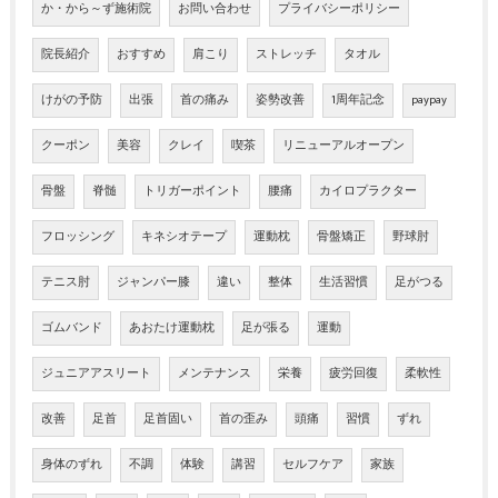
か・から～ず施術院
お問い合わせ
プライバシーポリシー
院長紹介
おすすめ
肩こり
ストレッチ
タオル
けがの予防
出張
首の痛み
姿勢改善
1周年記念
paypay
クーポン
美容
クレイ
喫茶
リニューアルオープン
骨盤
脊髄
トリガーポイント
腰痛
カイロプラクター
フロッシング
キネシオテープ
運動枕
骨盤矯正
野球肘
テニス肘
ジャンパー膝
違い
整体
生活習慣
足がつる
ゴムバンド
あおたけ運動枕
足が張る
運動
ジュニアアスリート
メンテナンス
栄養
疲労回復
柔軟性
改善
足首
足首固い
首の歪み
頭痛
習慣
ずれ
身体のずれ
不調
体験
講習
セルフケア
家族