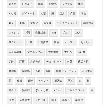
巻き肩
好転反応
乾燥
乾燥肌
ミネラル
体型
やせる
ダイエット
周辺
膝
正月
介護
学生
衰え
老化
抗酸化
若返り
アンチエイジング
感染対策
ストレス
体調
食物繊維
首痛
ブログ
求人
リクルート
仕事
出前授業
新店
オープン
あおたけ
ムコ多糖体
マグネシウム
骨粗鬆症
太もも
しびれ
加齢
貯筋
カチカチ
チョコレート
体幹
疲労骨折
野球肩
偏頭痛
高齢
O脚
骨盤ベルトパンツ
不定愁訴
肌
皮膚
臓器
イベント
股関節
駅近
腕
脚
高血圧
熱中症
ぎっくり腰
バンド
コレステロール
肘
捻挫
応急処置
立ち仕事
水泳
歩き方
認知症