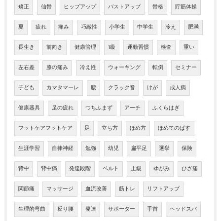
矯正
仙骨
ヒップアップ
バストアップ
骨格
貯筋体操
夏
疲れ
痛み
巧緻性
小学生
中学生
冷え
肥満
長生き
前向き
健康管理
1級
運動習慣
検査
重い
左右差
膝の痛み
冷え性
ウォーキング
転倒
セミナー
子ども
カマタマーレ
腰
クラック音
けが
成人病
健康器具
足の疲れ
つちふまず
アーチ
ふくらはぎ
フットケアフットケア
足
立ち方
ほめ方
ほめてのばす
生涯学習
自律神経
勉強
幼児
扁平足
選挙
保険
背中
背中痛
発達段階
ベルト
上級
ゆがみ
ひざ痛
関節痛
マッサージ
血流改善
筋トレ
リフトアップ
生理的弯曲
反り腰
発達
サポーター
手首
ヘッドスパ