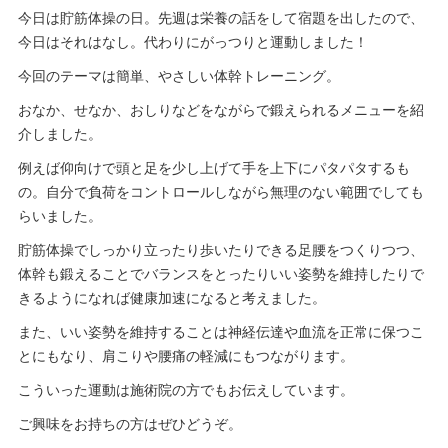
今日は貯筋体操の日。先週は栄養の話をして宿題を出したので、
今日はそれはなし。代わりにがっつりと運動しました！
今回のテーマは簡単、やさしい体幹トレーニング。
おなか、せなか、おしりなどをながらで鍛えられるメニューを紹
介しました。
例えば仰向けで頭と足を少し上げて手を上下にパタパタするも
の。自分で負荷をコントロールしながら無理のない範囲でしても
らいました。
貯筋体操でしっかり立ったり歩いたりできる足腰をつくりつつ、
体幹も鍛えることでバランスをとったりいい姿勢を維持したりで
きるようになれば健康加速になると考えました。
また、いい姿勢を維持することは神経伝達や血流を正常に保つこ
とにもなり、肩こりや腰痛の軽減にもつながります。
こういった運動は施術院の方でもお伝えしています。
ご興味をお持ちの方はぜひどうぞ。