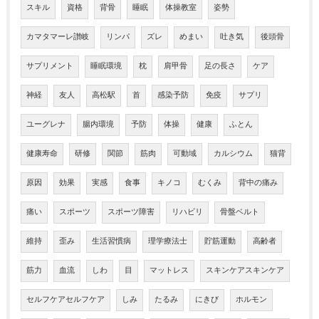
スキル
資格
背骨
睡眠
体操教室
姿勢
カマタマーレ讃岐
リンパ
ズレ
めまい
吐き気
後頭骨
サプリメント
睡眠環境
枕
肩甲骨
足の長さ
ケア
神経
友人
高松駅
首
感染予防
免疫
サプリ
ユーグレナ
腸内環境
予防
体操
健康
ふとん
健康寿命
研修
関節
筋肉
可動域
カルシウム
猫背
原因
効果
実感
食事
キノコ
むくみ
背中の痛み
痛い
スポーツ
スポーツ障害
リハビリ
骨盤ベルト
維持
歪み
生活習慣病
理学療法士
貯筋運動
高齢者
筋力
血流
しわ
目
マットレス
スキンケアスキンケア
セルフケアセルフケア
しみ
たるみ
にきび
ホルモン