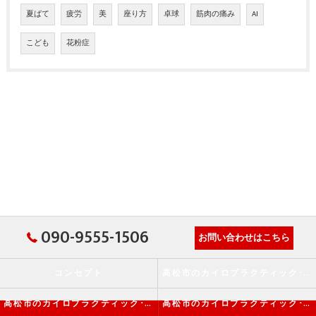
夏ばて
疲労
美
座り方
卓球
筋肉の痛み
AI
こども
花粉症
090-9555-1506
お問い合わせはこちら
コンセプト
高松市のカイロプラクティック･か・から～ず施術院の口コミ情報
高松市のカイロプラクティック･か・から～ず施術院の評判
高松市のカイロプラクティック･か・から～ず施術院のお客様の声