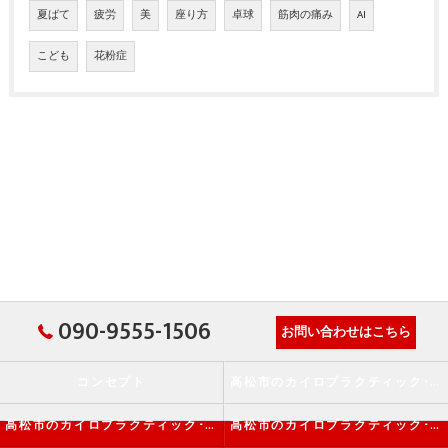
夏ばて
疲労
美
座り方
卓球
筋肉の痛み
AI
こども
花粉症
090-9555-1506
お問い合わせはこちら
コンセプト
高松市のカイロプラクティック･か・から～ず施術院の口コミ情報
高松市のカイロプラクティック･か・から～ず施術院の評判
高松市のカイロプラクティック･か・から～ず施術院のお客様の声