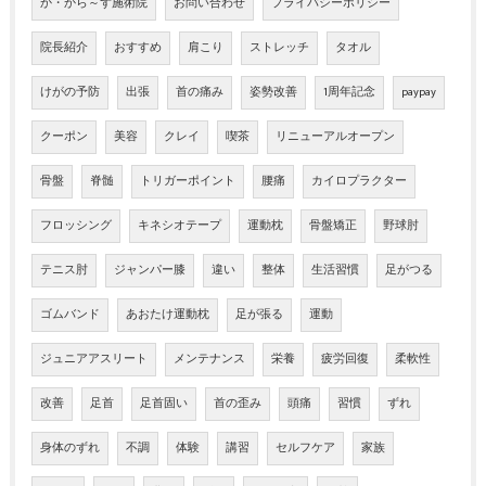
か・から～ず施術院
お問い合わせ
プライバシーポリシー
院長紹介
おすすめ
肩こり
ストレッチ
タオル
けがの予防
出張
首の痛み
姿勢改善
1周年記念
paypay
クーポン
美容
クレイ
喫茶
リニューアルオープン
骨盤
脊髄
トリガーポイント
腰痛
カイロプラクター
フロッシング
キネシオテープ
運動枕
骨盤矯正
野球肘
テニス肘
ジャンパー膝
違い
整体
生活習慣
足がつる
ゴムバンド
あおたけ運動枕
足が張る
運動
ジュニアアスリート
メンテナンス
栄養
疲労回復
柔軟性
改善
足首
足首固い
首の歪み
頭痛
習慣
ずれ
身体のずれ
不調
体験
講習
セルフケア
家族