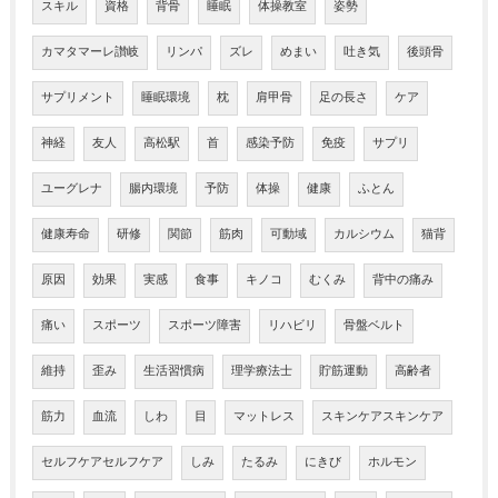
スキル
資格
背骨
睡眠
体操教室
姿勢
カマタマーレ讃岐
リンパ
ズレ
めまい
吐き気
後頭骨
サプリメント
睡眠環境
枕
肩甲骨
足の長さ
ケア
神経
友人
高松駅
首
感染予防
免疫
サプリ
ユーグレナ
腸内環境
予防
体操
健康
ふとん
健康寿命
研修
関節
筋肉
可動域
カルシウム
猫背
原因
効果
実感
食事
キノコ
むくみ
背中の痛み
痛い
スポーツ
スポーツ障害
リハビリ
骨盤ベルト
維持
歪み
生活習慣病
理学療法士
貯筋運動
高齢者
筋力
血流
しわ
目
マットレス
スキンケアスキンケア
セルフケアセルフケア
しみ
たるみ
にきび
ホルモン