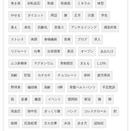
巻き肩
好転反応
乾燥
乾燥肌
ミネラル
体型
やせる
ダイエット
周辺
膝
正月
介護
学生
衰え
老化
抗酸化
若返り
アンチエイジング
感染対策
ストレス
体調
食物繊維
首痛
ブログ
求人
リクルート
仕事
出前授業
新店
オープン
あおたけ
ムコ多糖体
マグネシウム
骨粗鬆症
太もも
しびれ
加齢
貯筋
カチカチ
チョコレート
体幹
疲労骨折
野球肩
偏頭痛
高齢
O脚
骨盤ベルトパンツ
不定愁訴
肌
皮膚
臓器
イベント
股関節
駅近
腕
脚
高血圧
熱中症
ぎっくり腰
バンド
コレステロール
肘
捻挫
応急処置
立ち仕事
水泳
歩き方
認知症