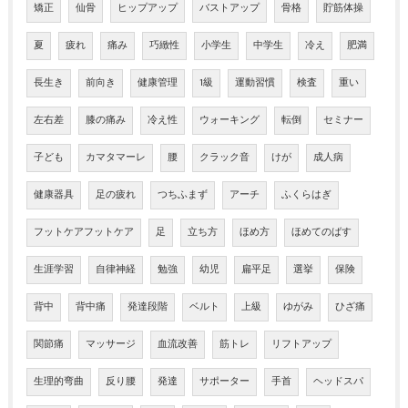
矯正
仙骨
ヒップアップ
バストアップ
骨格
貯筋体操
夏
疲れ
痛み
巧緻性
小学生
中学生
冷え
肥満
長生き
前向き
健康管理
1級
運動習慣
検査
重い
左右差
膝の痛み
冷え性
ウォーキング
転倒
セミナー
子ども
カマタマーレ
腰
クラック音
けが
成人病
健康器具
足の疲れ
つちふまず
アーチ
ふくらはぎ
フットケアフットケア
足
立ち方
ほめ方
ほめてのばす
生涯学習
自律神経
勉強
幼児
扁平足
選挙
保険
背中
背中痛
発達段階
ベルト
上級
ゆがみ
ひざ痛
関節痛
マッサージ
血流改善
筋トレ
リフトアップ
生理的弯曲
反り腰
発達
サポーター
手首
ヘッドスパ