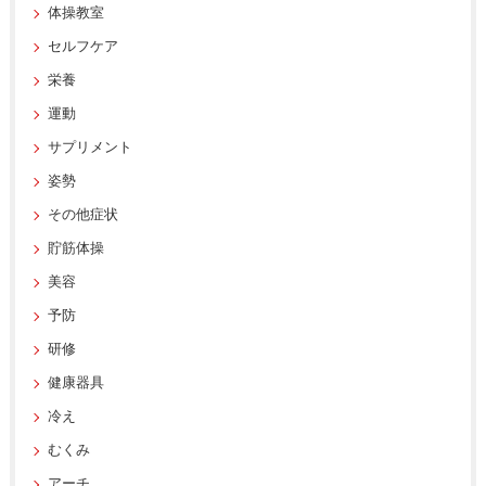
体操教室
セルフケア
栄養
運動
サプリメント
姿勢
その他症状
貯筋体操
美容
予防
研修
健康器具
冷え
むくみ
アーチ