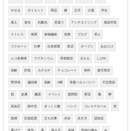
やせる
ダイエット
周辺
膝
正月
介護
学生
衰え
老化
抗酸化
若返り
アンチエイジング
感染対策
ストレス
体調
食物繊維
首痛
ブログ
求人
リクルート
仕事
出前授業
新店
オープン
あおたけ
ムコ多糖体
マグネシウム
骨粗鬆症
太もも
しびれ
加齢
貯筋
カチカチ
チョコレート
体幹
疲労骨折
野球肩
偏頭痛
高齢
O脚
骨盤ベルトパンツ
不定愁訴
肌
皮膚
臓器
イベント
股関節
駅近
腕
脚
高血圧
熱中症
ぎっくり腰
バンド
コレステロール
肘
捻挫
応急処置
立ち仕事
水泳
歩き方
認知症
夏ばて
疲労
美
座り方
卓球
筋肉の痛み
AI