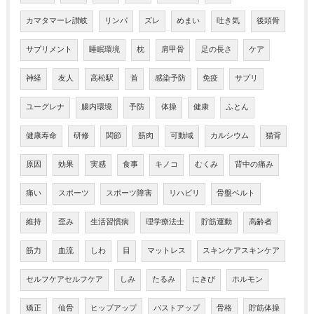
カマタマーレ讃岐
リンパ
ズレ
めまい
吐き気
後頭骨
サプリメント
睡眠環境
枕
肩甲骨
足の長さ
ケア
神経
友人
高松駅
首
感染予防
免疫
サプリ
ユーグレナ
腸内環境
予防
体操
健康
ふとん
健康寿命
研修
関節
筋肉
可動域
カルシウム
猫背
原因
効果
実感
食事
キノコ
むくみ
背中の痛み
痛い
スポーツ
スポーツ障害
リハビリ
骨盤ベルト
維持
歪み
生活習慣病
理学療法士
貯筋運動
高齢者
筋力
血流
しわ
目
マットレス
スキンケアスキンケア
セルフケアセルフケア
しみ
たるみ
にきび
ホルモン
矯正
仙骨
ヒップアップ
バストアップ
骨格
貯筋体操