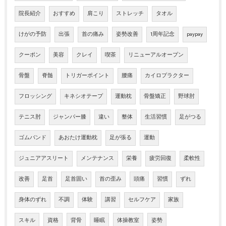
院長紹介
おすすめ
肩こり
ストレッチ
タオル
けがの予防
出張
首の痛み
姿勢改善
1周年記念
paypay
クーポン
美容
クレイ
喫茶
リニューアルオープン
骨盤
脊髄
トリガーポイント
腰痛
カイロプラクター
フロッシング
キネシオテープ
運動枕
骨盤矯正
野球肘
テニス肘
ジャンパー膝
違い
整体
生活習慣
足がつる
ゴムバンド
あおたけ運動枕
足が張る
運動
ジュニアアスリート
メンテナンス
栄養
疲労回復
柔軟性
改善
足首
足首固い
首の歪み
頭痛
習慣
ずれ
身体のずれ
不調
体験
講習
セルフケア
家族
スキル
資格
背骨
睡眠
体操教室
姿勢