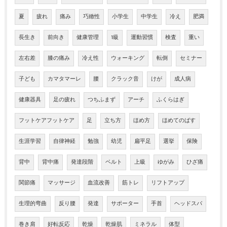
夏
疲れ
痛み
巧緻性
小学生
中学生
冷え
肥満
長生き
前向き
健康管理
1級
運動習慣
検査
重い
左右差
膝の痛み
冷え性
ウォーキング
転倒
セミナー
子ども
カマタマーレ
腰
クラック音
けが
成人病
健康器具
足の疲れ
つちふまず
アーチ
ふくらはぎ
フットケアフットケア
足
立ち方
ほめ方
ほめてのばす
生涯学習
自律神経
勉強
幼児
扁平足
選挙
保険
背中
背中痛
発達段階
ベルト
上級
ゆがみ
ひざ痛
関節痛
マッサージ
血流改善
筋トレ
リフトアップ
生理的弯曲
反り腰
発達
サポーター
手首
ヘッドスパ
巻き肩
好転反応
乾燥
乾燥肌
ミネラル
体型