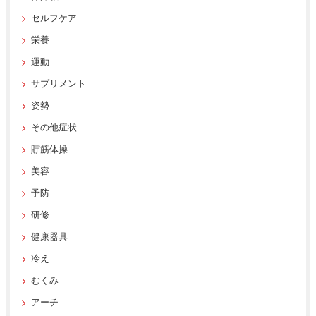
セルフケア
栄養
運動
サプリメント
姿勢
その他症状
貯筋体操
美容
予防
研修
健康器具
冷え
むくみ
アーチ