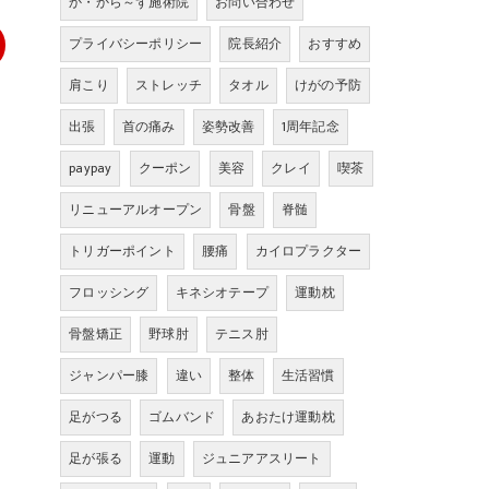
か・から～ず施術院
お問い合わせ
プライバシーポリシー
院長紹介
おすすめ
肩こり
ストレッチ
タオル
けがの予防
出張
首の痛み
姿勢改善
1周年記念
paypay
クーポン
美容
クレイ
喫茶
リニューアルオープン
骨盤
脊髄
トリガーポイント
腰痛
カイロプラクター
フロッシング
キネシオテープ
運動枕
骨盤矯正
野球肘
テニス肘
ジャンパー膝
違い
整体
生活習慣
足がつる
ゴムバンド
あおたけ運動枕
足が張る
運動
ジュニアアスリート