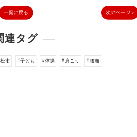
一覧に戻る
次のページ >
関連タグ
高松市
#子ども
#体操
#肩こり
#腰痛