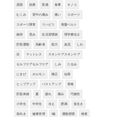
原因
効果
実感
食事
キノコ
むくみ
背中の痛み
痛い
スポーツ
スポーツ障害
リハビリ
骨盤ベルト
維持
歪み
生活習慣病
理学療法士
貯筋運動
高齢者
筋力
血流
しわ
目
マットレス
スキンケアスキンケア
セルフケアセルフケア
しみ
たるみ
にきび
ホルモン
矯正
仙骨
ヒップアップ
バストアップ
骨格
貯筋体操
夏
疲れ
痛み
巧緻性
小学生
中学生
冷え
肥満
長生き
前向き
健康管理
1級
運動習慣
検査