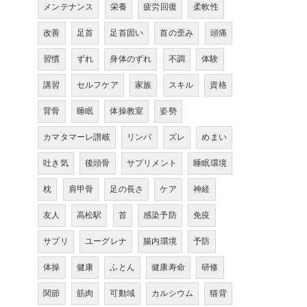
メンテナンス
栄養
疲労回復
柔軟性
改善
足首
足首固い
首の歪み
頭痛
習慣
ずれ
身体のずれ
不調
体験
講習
セルフケア
家族
スキル
資格
背骨
睡眠
体操教室
姿勢
カマタマーレ讃岐
リンパ
ズレ
めまい
吐き気
後頭骨
サプリメント
睡眠環境
枕
肩甲骨
足の長さ
ケア
神経
友人
高松駅
首
感染予防
免疫
サプリ
ユーグレナ
腸内環境
予防
体操
健康
ふとん
健康寿命
研修
関節
筋肉
可動域
カルシウム
猫背