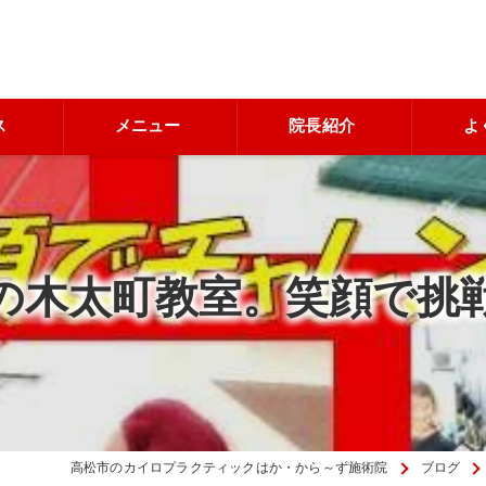
ス
メニュー
院長紹介
よ
初の木太町教室。笑顔で挑
高松市のカイロプラクティックはか・から～ず施術院
ブログ