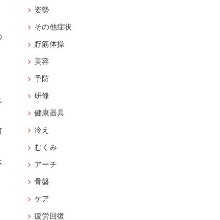
姿勢
その他症状
の
貯筋体操
く
美容
予防
研修
れ
健康器具
何
冷え
むくみ
体
アーチ
、
骨盤
ケア
疲労回復