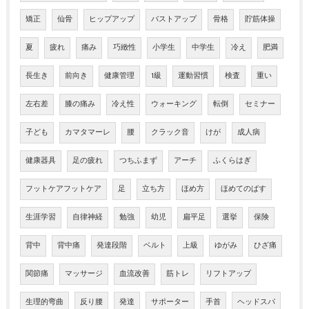
矯正
仙骨
ヒップアップ
バストアップ
骨格
貯筋体操
夏
疲れ
痛み
巧緻性
小学生
中学生
冷え
肥満
長生き
前向き
健康管理
1級
運動習慣
検査
重い
左右差
膝の痛み
冷え性
ウォーキング
転倒
セミナー
子ども
カマタマーレ
腰
クラック音
けが
成人病
健康器具
足の疲れ
つちふまず
アーチ
ふくらはぎ
フットケアフットケア
足
立ち方
ほめ方
ほめてのばす
生涯学習
自律神経
勉強
幼児
扁平足
選挙
保険
背中
背中痛
発達段階
ベルト
上級
ゆがみ
ひざ痛
関節痛
マッサージ
血流改善
筋トレ
リフトアップ
生理的弯曲
反り腰
発達
サポーター
手首
ヘッドスパ