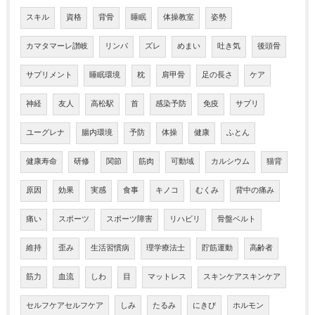
スキル
資格
背骨
睡眠
体操教室
姿勢
カマタマーレ讃岐
リンパ
ズレ
めまい
吐き気
後頭骨
サプリメント
睡眠環境
枕
肩甲骨
足の長さ
ケア
神経
友人
高松駅
首
感染予防
免疫
サプリ
ユーグレナ
腸内環境
予防
体操
健康
ふとん
健康寿命
研修
関節
筋肉
可動域
カルシウム
猫背
原因
効果
実感
食事
キノコ
むくみ
背中の痛み
痛い
スポーツ
スポーツ障害
リハビリ
骨盤ベルト
維持
歪み
生活習慣病
理学療法士
貯筋運動
高齢者
筋力
血流
しわ
目
マットレス
スキンケアスキンケア
セルフケアセルフケア
しみ
たるみ
にきび
ホルモン