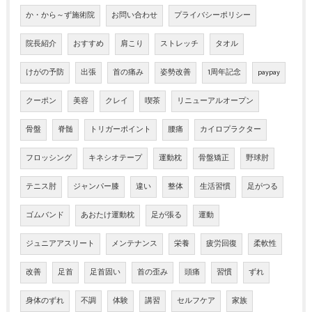
か・から～ず施術院
お問い合わせ
プライバシーポリシー
院長紹介
おすすめ
肩こり
ストレッチ
タオル
けがの予防
出張
首の痛み
姿勢改善
1周年記念
paypay
クーポン
美容
クレイ
喫茶
リニューアルオープン
骨盤
脊髄
トリガーポイント
腰痛
カイロプラクター
フロッシング
キネシオテープ
運動枕
骨盤矯正
野球肘
テニス肘
ジャンパー膝
違い
整体
生活習慣
足がつる
ゴムバンド
あおたけ運動枕
足が張る
運動
ジュニアアスリート
メンテナンス
栄養
疲労回復
柔軟性
改善
足首
足首固い
首の歪み
頭痛
習慣
ずれ
身体のずれ
不調
体験
講習
セルフケア
家族