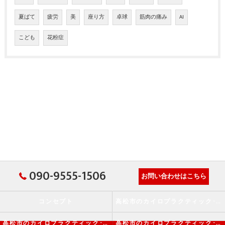
夏ばて
疲労
美
座り方
卓球
筋肉の痛み
AI
こども
花粉症
090-9555-1506
お問い合わせはこちら
コンセプト
高松市のカイロプラクティック･か・から～ず施術院の口コミ情報
高松市のカイロプラクティック･か・から～ず施術院の評判
高松市のカイロプラクティック･か・から～ず施術院のお客様の声