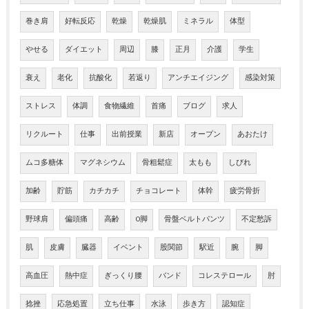
巻き肩
好転反応
乾燥
乾燥肌
ミネラル
体型
やせる
ダイエット
周辺
膝
正月
介護
学生
衰え
老化
抗酸化
若返り
アンチエイジング
感染対策
ストレス
体調
食物繊維
首痛
ブログ
求人
リクルート
仕事
出前授業
新店
オープン
あおたけ
ムコ多糖体
マグネシウム
骨粗鬆症
太もも
しびれ
加齢
貯筋
カチカチ
チョコレート
体幹
疲労骨折
野球肩
偏頭痛
高齢
O脚
骨盤ベルトパンツ
不定愁訴
肌
皮膚
臓器
イベント
股関節
駅近
腕
脚
高血圧
熱中症
ぎっくり腰
バンド
コレステロール
肘
捻挫
応急処置
立ち仕事
水泳
歩き方
認知症