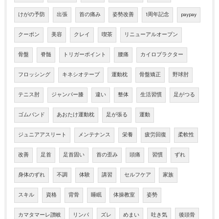
けがの予防
出張
首の痛み
姿勢改善
1周年記念
paypay
クーポン
美容
クレイ
喫茶
リニューアルオープン
骨盤
脊髄
トリガーポイント
腰痛
カイロプラクター
フロッシング
キネシオテープ
運動枕
骨盤矯正
野球肘
テニス肘
ジャンパー膝
違い
整体
生活習慣
足がつる
ゴムバンド
あおたけ運動枕
足が張る
運動
ジュニアアスリート
メンテナンス
栄養
疲労回復
柔軟性
改善
足首
足首固い
首の歪み
頭痛
習慣
ずれ
身体のずれ
不調
体験
講習
セルフケア
家族
スキル
資格
背骨
睡眠
体操教室
姿勢
カマタマーレ讃岐
リンパ
ズレ
めまい
吐き気
後頭骨