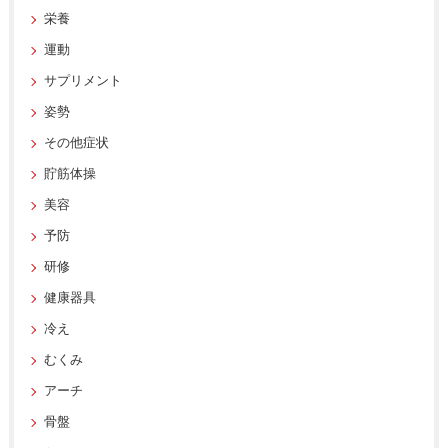
栄養
運動
サプリメント
姿勢
その他症状
貯筋体操
美容
予防
研修
健康器具
冷え
むくみ
アーチ
骨盤