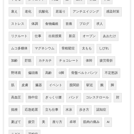
衰え
老化
抗酸化
若返り
アンチエイジング
感染対策
ストレス
体調
食物繊維
首痛
ブログ
求人
リクルート
仕事
出前授業
新店
オープン
あおたけ
ムコ多糖体
マグネシウム
骨粗鬆症
太もも
しびれ
加齢
貯筋
カチカチ
チョコレート
体幹
疲労骨折
野球肩
偏頭痛
高齢
O脚
骨盤ベルトパンツ
不定愁訴
肌
皮膚
臓器
イベント
股関節
駅近
腕
脚
高血圧
熱中症
ぎっくり腰
バンド
コレステロール
肘
捻挫
応急処置
立ち仕事
水泳
歩き方
認知症
夏ばて
疲労
美
座り方
卓球
筋肉の痛み
AI