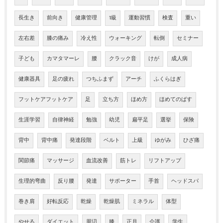
長生き
前向き
健康管理
1級
運動習慣
検査
重い
左右差
膝の痛み
冷え性
ウォーキング
転倒
セミナー
子ども
カマタマーレ
腰
クラック音
けが
成人病
健康器具
足の疲れ
つちふまず
アーチ
ふくらはぎ
フットケアフットケア
足
立ち方
ほめ方
ほめてのばす
生涯学習
自律神経
勉強
幼児
扁平足
選挙
保険
背中
背中痛
発達段階
ベルト
上級
ゆがみ
ひざ痛
関節痛
マッサージ
血流改善
筋トレ
リフトアップ
生理的弯曲
反り腰
発達
サポーター
手首
ヘッドスパ
巻き肩
好転反応
乾燥
乾燥肌
ミネラル
体型
やせる
ダイエット
周辺
膝
正月
介護
学生