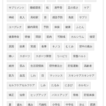
サプリメント
睡眠環境
枕
肩甲骨
足の長さ
ケア
神経
友人
高松駅
首
感染予防
免疫
サプリ
ユーグレナ
腸内環境
予防
体操
健康
ふとん
健康寿命
研修
関節
筋肉
可動域
カルシウム
猫背
原因
効果
実感
食事
キノコ
むくみ
背中の痛み
痛い
スポーツ
スポーツ障害
リハビリ
骨盤ベルト
維持
歪み
生活習慣病
理学療法士
貯筋運動
高齢者
筋力
血流
しわ
目
マットレス
スキンケアスキンケア
セルフケアセルフケア
しみ
たるみ
にきび
ホルモン
矯正
仙骨
ヒップアップ
バストアップ
骨格
貯筋体操
夏
疲れ
痛み
巧緻性
小学生
中学生
冷え
肥満