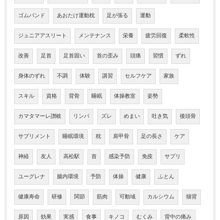
ゴムバンド
あおたけ運動枕
足が張る
運動
ジュニアアスリート
メンテナンス
栄養
疲労回復
柔軟性
改善
足首
足首固い
首の歪み
頭痛
習慣
ずれ
身体のずれ
不調
体験
講習
セルフケア
家族
スキル
資格
背骨
睡眠
体操教室
姿勢
カマタマーレ讃岐
リンパ
ズレ
めまい
吐き気
後頭骨
サプリメント
睡眠環境
枕
肩甲骨
足の長さ
ケア
神経
友人
高松駅
首
感染予防
免疫
サプリ
ユーグレナ
腸内環境
予防
体操
健康
ふとん
健康寿命
研修
関節
筋肉
可動域
カルシウム
猫背
原因
効果
実感
食事
キノコ
むくみ
背中の痛み