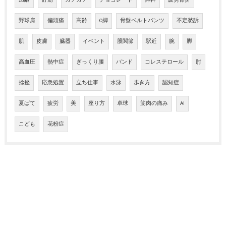
加齢
貯筋
カチカチ
チョコレート
体幹
疲労骨折
野球肩
偏頭痛
高齢
O脚
骨盤ベルトパンツ
不定愁訴
肌
皮膚
臓器
イベント
股関節
駅近
腕
脚
高血圧
熱中症
ぎっくり腰
バンド
コレステロール
肘
捻挫
応急処置
立ち仕事
水泳
歩き方
認知症
夏ばて
疲労
美
座り方
卓球
筋肉の痛み
AI
こども
花粉症