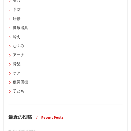
美容
予防
研修
健康器具
冷え
むくみ
アーチ
骨盤
ケア
疲労回復
子ども
最近の投稿
Recent Posts