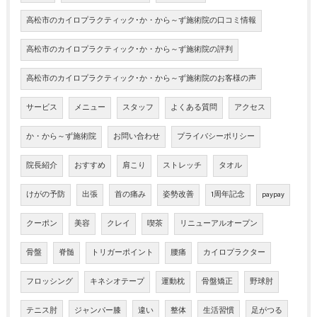
高松市のカイロプラクティック･か・から～ず施術院の口コミ情報
高松市のカイロプラクティック･か・から～ず施術院の評判
高松市のカイロプラクティック･か・から～ず施術院のお客様の声
サービス
メニュー
スタッフ
よくある質問
アクセス
か・から～ず施術院
お問い合わせ
プライバシーポリシー
院長紹介
おすすめ
肩こり
ストレッチ
タオル
けがの予防
出張
首の痛み
姿勢改善
1周年記念
paypay
クーポン
美容
クレイ
喫茶
リニューアルオープン
骨盤
脊髄
トリガーポイント
腰痛
カイロプラクター
フロッシング
キネシオテープ
運動枕
骨盤矯正
野球肘
テニス肘
ジャンパー膝
違い
整体
生活習慣
足がつる