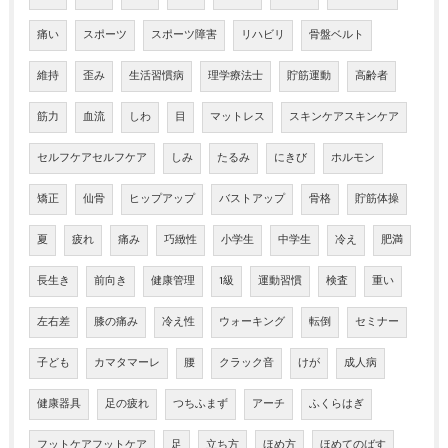
痛い
スポーツ
スポーツ障害
リハビリ
骨盤ベルト
維持
歪み
生活習慣病
理学療法士
貯筋運動
高齢者
筋力
血流
しわ
目
マットレス
スキンケアスキンケア
セルフケアセルフケア
しみ
たるみ
にきび
ホルモン
矯正
仙骨
ヒップアップ
バストアップ
骨格
貯筋体操
夏
疲れ
痛み
巧緻性
小学生
中学生
冷え
肥満
長生き
前向き
健康管理
1級
運動習慣
検査
重い
左右差
膝の痛み
冷え性
ウォーキング
転倒
セミナー
子ども
カマタマーレ
腰
クラック音
けが
成人病
健康器具
足の疲れ
つちふまず
アーチ
ふくらはぎ
フットケアフットケア
足
立ち方
ほめ方
ほめてのばす