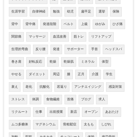
生涯学習
自律神経
勉強
幼児
扁平足
選挙
保険
背中
背中痛
発達段階
ベルト
上級
ゆがみ
ひざ痛
関節痛
マッサージ
血流改善
筋トレ
リフトアップ
生理的弯曲
反り腰
発達
サポーター
手首
ヘッドスパ
巻き肩
好転反応
乾燥
乾燥肌
ミネラル
体型
やせる
ダイエット
周辺
膝
正月
介護
学生
衰え
老化
抗酸化
若返り
アンチエイジング
感染対策
ストレス
体調
食物繊維
首痛
ブログ
求人
リクルート
仕事
出前授業
新店
オープン
あおたけ
ムコ多糖体
マグネシウム
骨粗鬆症
太もも
しびれ