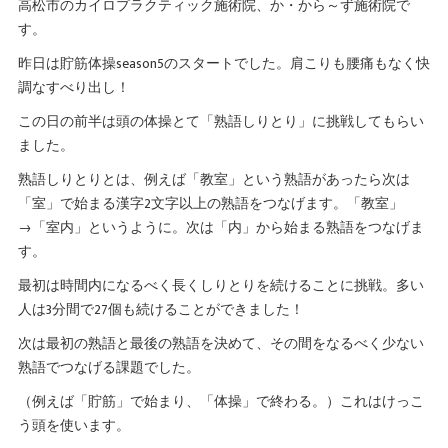
高松市のカイロプラクティック施術院、か・から～ず施術院で
す。
昨日は貯筋体操season5のスタートでした。肩こりも腰痛もなく快
調なすべり出し！
この日の前半は頭の体操とて「熟語しりとり」に挑戦してもらい
ました。
熟語しりとりとは、例えば「教室」という熟語があったら次は
「室」で始まる漢字2文字以上の熟語をつなげます。「教室」
→「室内」というように。次は「内」から始まる熟語をつなげま
す。
最初は時間内になるべく長くしりとりを続けることに挑戦。多い
人は3分間で27個も続けることができました！
次は最初の熟語と最後の熟語を決めて、その間をなるべく少ない
熟語でつなげる課題でした。
（例えば「貯筋」で始まり、「体操」で終わる。）これはけっこ
う頭を使います。