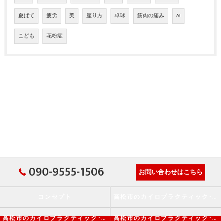
夏ばて
疲労
美
座り方
卓球
筋肉の痛み
AI
こども
花粉症
090-9555-1506
お問い合わせはこちら
コンセプト
高松市のカイロプラクティック･か・から～ず施術院の口コミ情報
高松市のカイロプラクティック･か・から～ず施術院の評判
高松市のカイロプラクティック･か・から～ず施術院のお客様の声