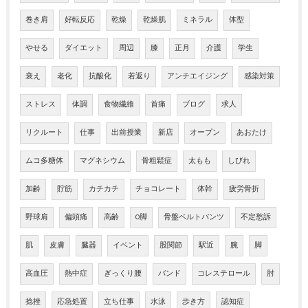
巻き肩
好転反応
乾燥
乾燥肌
ミネラル
体型
やせる
ダイエット
周辺
膝
正月
介護
学生
衰え
老化
抗酸化
若返り
アンチエイジング
感染対策
ストレス
体調
食物繊維
首痛
ブログ
求人
リクルート
仕事
出前授業
新店
オープン
あおたけ
ムコ多糖体
マグネシウム
骨粗鬆症
太もも
しびれ
加齢
貯筋
カチカチ
チョコレート
体幹
疲労骨折
野球肩
偏頭痛
高齢
O脚
骨盤ベルトパンツ
不定愁訴
肌
皮膚
臓器
イベント
股関節
駅近
腕
脚
高血圧
熱中症
ぎっくり腰
バンド
コレステロール
肘
捻挫
応急処置
立ち仕事
水泳
歩き方
認知症