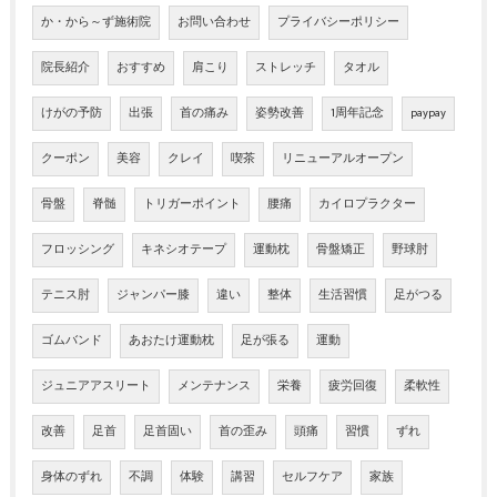
か・から～ず施術院
お問い合わせ
プライバシーポリシー
院長紹介
おすすめ
肩こり
ストレッチ
タオル
けがの予防
出張
首の痛み
姿勢改善
1周年記念
paypay
クーポン
美容
クレイ
喫茶
リニューアルオープン
骨盤
脊髄
トリガーポイント
腰痛
カイロプラクター
フロッシング
キネシオテープ
運動枕
骨盤矯正
野球肘
テニス肘
ジャンパー膝
違い
整体
生活習慣
足がつる
ゴムバンド
あおたけ運動枕
足が張る
運動
ジュニアアスリート
メンテナンス
栄養
疲労回復
柔軟性
改善
足首
足首固い
首の歪み
頭痛
習慣
ずれ
身体のずれ
不調
体験
講習
セルフケア
家族