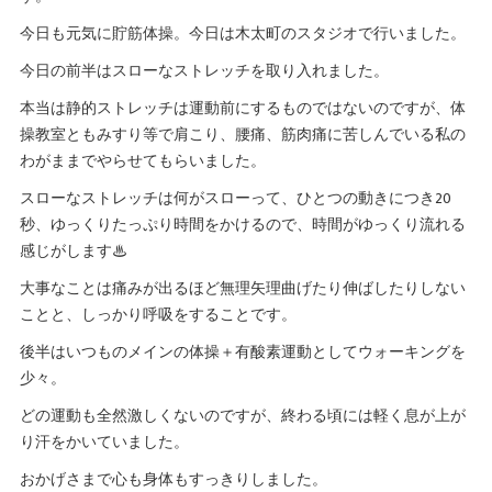
今日も元気に貯筋体操。今日は木太町のスタジオで行いました。
今日の前半はスローなストレッチを取り入れました。
本当は静的ストレッチは運動前にするものではないのですが、体
操教室ともみすり等で肩こり、腰痛、筋肉痛に苦しんでいる私の
わがままでやらせてもらいました。
スローなストレッチは何がスローって、ひとつの動きにつき20
秒、ゆっくりたっぷり時間をかけるので、時間がゆっくり流れる
感じがします♨
大事なことは痛みが出るほど無理矢理曲げたり伸ばしたりしない
ことと、しっかり呼吸をすることです。
後半はいつものメインの体操＋有酸素運動としてウォーキングを
少々。
どの運動も全然激しくないのですが、終わる頃には軽く息が上が
り汗をかいていました。
おかげさまで心も身体もすっきりしました。