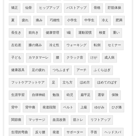
矯正
仙骨
ヒップアップ
バストアップ
骨格
貯筋体操
夏
疲れ
痛み
巧緻性
小学生
中学生
冷え
肥満
長生き
前向き
健康管理
1級
運動習慣
検査
重い
左右差
膝の痛み
冷え性
ウォーキング
転倒
セミナー
子ども
カマタマーレ
腰
クラック音
けが
成人病
健康器具
足の疲れ
つちふまず
アーチ
ふくらはぎ
フットケアフットケア
足
立ち方
ほめ方
ほめてのばす
生涯学習
自律神経
勉強
幼児
扁平足
選挙
保険
背中
背中痛
発達段階
ベルト
上級
ゆがみ
ひざ痛
関節痛
マッサージ
血流改善
筋トレ
リフトアップ
生理的弯曲
反り腰
発達
サポーター
手首
ヘッドスパ