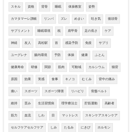
スキル
資格
背骨
睡眠
体操教室
姿勢
カマタマーレ讃岐
リンパ
ズレ
めまい
吐き気
後頭骨
サプリメント
睡眠環境
枕
肩甲骨
足の長さ
ケア
神経
友人
高松駅
首
感染予防
免疫
サプリ
ユーグレナ
腸内環境
予防
体操
健康
ふとん
健康寿命
研修
関節
筋肉
可動域
カルシウム
猫背
原因
効果
実感
食事
キノコ
むくみ
背中の痛み
痛い
スポーツ
スポーツ障害
リハビリ
骨盤ベルト
維持
歪み
生活習慣病
理学療法士
貯筋運動
高齢者
筋力
血流
しわ
目
マットレス
スキンケアスキンケア
セルフケアセルフケア
しみ
たるみ
にきび
ホルモン