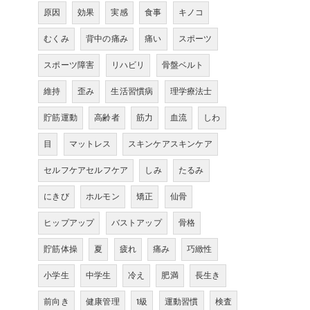
原因
効果
実感
食事
キノコ
むくみ
背中の痛み
痛い
スポーツ
スポーツ障害
リハビリ
骨盤ベルト
維持
歪み
生活習慣病
理学療法士
貯筋運動
高齢者
筋力
血流
しわ
目
マットレス
スキンケアスキンケア
セルフケアセルフケア
しみ
たるみ
にきび
ホルモン
矯正
仙骨
ヒップアップ
バストアップ
骨格
貯筋体操
夏
疲れ
痛み
巧緻性
小学生
中学生
冷え
肥満
長生き
前向き
健康管理
1級
運動習慣
検査