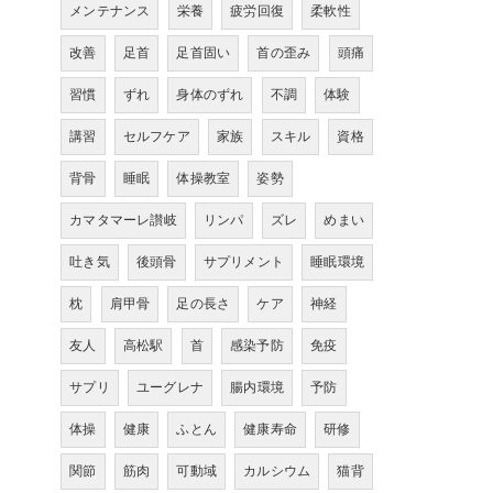
メンテナンス
栄養
疲労回復
柔軟性
改善
足首
足首固い
首の歪み
頭痛
習慣
ずれ
身体のずれ
不調
体験
講習
セルフケア
家族
スキル
資格
背骨
睡眠
体操教室
姿勢
カマタマーレ讃岐
リンパ
ズレ
めまい
吐き気
後頭骨
サプリメント
睡眠環境
枕
肩甲骨
足の長さ
ケア
神経
友人
高松駅
首
感染予防
免疫
サプリ
ユーグレナ
腸内環境
予防
体操
健康
ふとん
健康寿命
研修
関節
筋肉
可動域
カルシウム
猫背