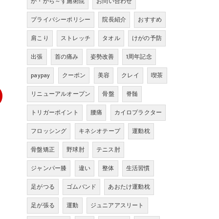
か・から～ず施術院
お問い合わせ
プライバシーポリシー
院長紹介
おすすめ
肩こり
ストレッチ
タオル
けがの予防
出張
首の痛み
姿勢改善
1周年記念
paypay
クーポン
美容
クレイ
喫茶
リニューアルオープン
骨盤
脊髄
トリガーポイント
腰痛
カイロプラクター
フロッシング
キネシオテープ
運動枕
骨盤矯正
野球肘
テニス肘
ジャンパー膝
違い
整体
生活習慣
足がつる
ゴムバンド
あおたけ運動枕
足が張る
運動
ジュニアアスリート