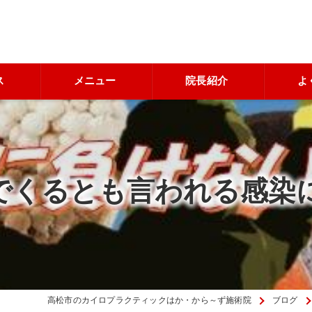
ス
メニュー
院長紹介
よ
でくるとも言われる感染
高松市のカイロプラクティックはか・から～ず施術院
ブログ