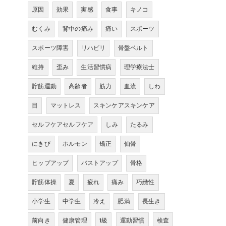
原因
効果
実感
食事
キノコ
むくみ
背中の痛み
痛い
スポーツ
スポーツ障害
リハビリ
骨盤ベルト
維持
歪み
生活習慣病
理学療法士
貯筋運動
高齢者
筋力
血流
しわ
目
マットレス
スキンケアスキンケア
セルフケアセルフケア
しみ
たるみ
にきび
ホルモン
矯正
仙骨
ヒップアップ
バストアップ
骨格
貯筋体操
夏
疲れ
痛み
巧緻性
小学生
中学生
冷え
肥満
長生き
前向き
健康管理
1級
運動習慣
検査