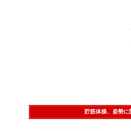
貯筋体操、姿勢に