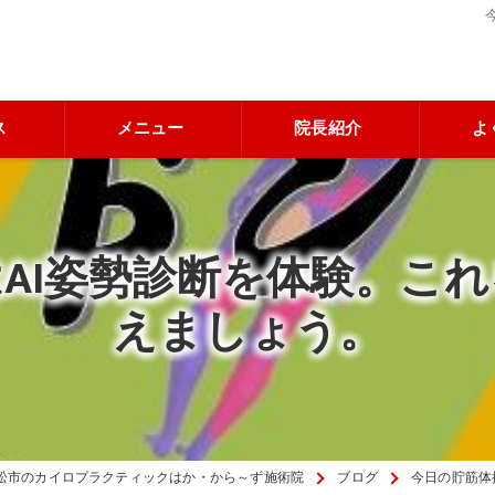
ス
メニュー
院長紹介
よ
AI姿勢診断を体験。こ
えましょう。
松市のカイロプラクティックはか・から～ず施術院
ブログ
今日の貯筋体