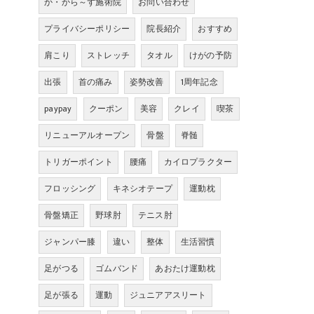
か・から～ず施術院
お問い合わせ
プライバシーポリシー
院長紹介
おすすめ
肩こり
ストレッチ
タオル
けがの予防
出張
首の痛み
姿勢改善
1周年記念
paypay
クーポン
美容
クレイ
喫茶
リニューアルオープン
骨盤
脊髄
トリガーポイント
腰痛
カイロプラクター
フロッシング
キネシオテープ
運動枕
骨盤矯正
野球肘
テニス肘
ジャンパー膝
違い
整体
生活習慣
足がつる
ゴムバンド
あおたけ運動枕
足が張る
運動
ジュニアアスリート