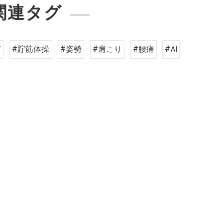
関連タグ
市
#貯筋体操
#姿勢
#肩こり
#腰痛
#AI