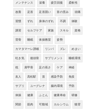
メンテナンス
栄養
疲労回復
柔軟性
改善
足首
足首固い
首の歪み
頭痛
習慣
ずれ
身体のずれ
不調
体験
講習
セルフケア
家族
スキル
資格
背骨
睡眠
体操教室
姿勢
カマタマーレ讃岐
リンパ
ズレ
めまい
吐き気
後頭骨
サプリメント
睡眠環境
枕
肩甲骨
足の長さ
ケア
神経
友人
高松駅
首
感染予防
免疫
サプリ
ユーグレナ
腸内環境
予防
体操
健康
ふとん
健康寿命
研修
関節
筋肉
可動域
カルシウム
猫背