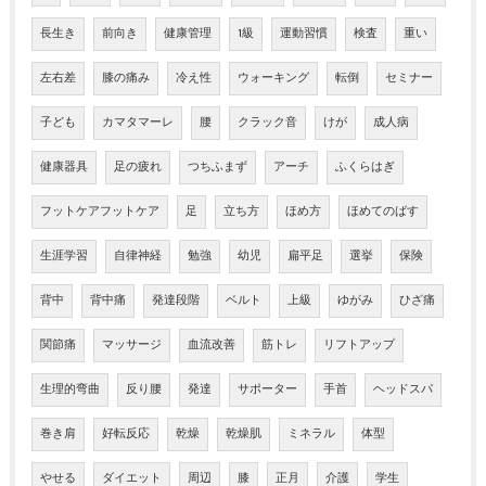
長生き
前向き
健康管理
1級
運動習慣
検査
重い
左右差
膝の痛み
冷え性
ウォーキング
転倒
セミナー
子ども
カマタマーレ
腰
クラック音
けが
成人病
健康器具
足の疲れ
つちふまず
アーチ
ふくらはぎ
フットケアフットケア
足
立ち方
ほめ方
ほめてのばす
生涯学習
自律神経
勉強
幼児
扁平足
選挙
保険
背中
背中痛
発達段階
ベルト
上級
ゆがみ
ひざ痛
関節痛
マッサージ
血流改善
筋トレ
リフトアップ
生理的弯曲
反り腰
発達
サポーター
手首
ヘッドスパ
巻き肩
好転反応
乾燥
乾燥肌
ミネラル
体型
やせる
ダイエット
周辺
膝
正月
介護
学生