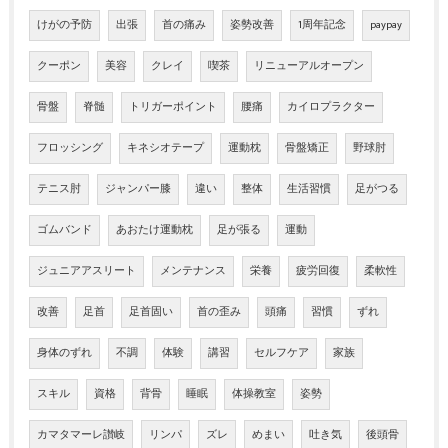
けがの予防
出張
首の痛み
姿勢改善
1周年記念
paypay
クーポン
美容
クレイ
喫茶
リニューアルオープン
骨盤
脊髄
トリガーポイント
腰痛
カイロプラクター
フロッシング
キネシオテープ
運動枕
骨盤矯正
野球肘
テニス肘
ジャンパー膝
違い
整体
生活習慣
足がつる
ゴムバンド
あおたけ運動枕
足が張る
運動
ジュニアアスリート
メンテナンス
栄養
疲労回復
柔軟性
改善
足首
足首固い
首の歪み
頭痛
習慣
ずれ
身体のずれ
不調
体験
講習
セルフケア
家族
スキル
資格
背骨
睡眠
体操教室
姿勢
カマタマーレ讃岐
リンパ
ズレ
めまい
吐き気
後頭骨