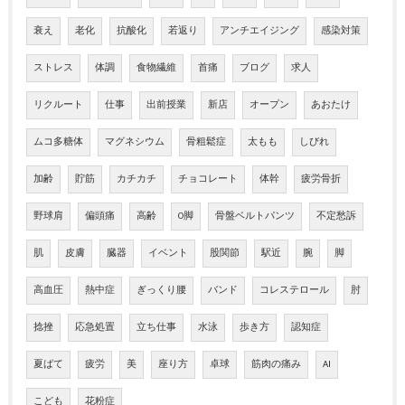
衰え
老化
抗酸化
若返り
アンチエイジング
感染対策
ストレス
体調
食物繊維
首痛
ブログ
求人
リクルート
仕事
出前授業
新店
オープン
あおたけ
ムコ多糖体
マグネシウム
骨粗鬆症
太もも
しびれ
加齢
貯筋
カチカチ
チョコレート
体幹
疲労骨折
野球肩
偏頭痛
高齢
O脚
骨盤ベルトパンツ
不定愁訴
肌
皮膚
臓器
イベント
股関節
駅近
腕
脚
高血圧
熱中症
ぎっくり腰
バンド
コレステロール
肘
捻挫
応急処置
立ち仕事
水泳
歩き方
認知症
夏ばて
疲労
美
座り方
卓球
筋肉の痛み
AI
こども
花粉症