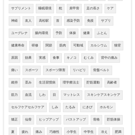
サプリメント
睡眠環境
枕
肩甲骨
足の長さ
ケア
神経
友人
高松駅
首
感染予防
免疫
サプリ
ユーグレナ
腸内環境
予防
体操
健康
ふとん
健康寿命
研修
関節
筋肉
可動域
カルシウム
猫背
原因
効果
実感
食事
キノコ
むくみ
背中の痛み
痛い
スポーツ
スポーツ障害
リハビリ
骨盤ベルト
維持
歪み
生活習慣病
理学療法士
貯筋運動
高齢者
筋力
血流
しわ
目
マットレス
スキンケアスキンケア
セルフケアセルフケア
しみ
たるみ
にきび
ホルモン
矯正
仙骨
ヒップアップ
バストアップ
骨格
貯筋体操
夏
疲れ
痛み
巧緻性
小学生
中学生
冷え
肥満