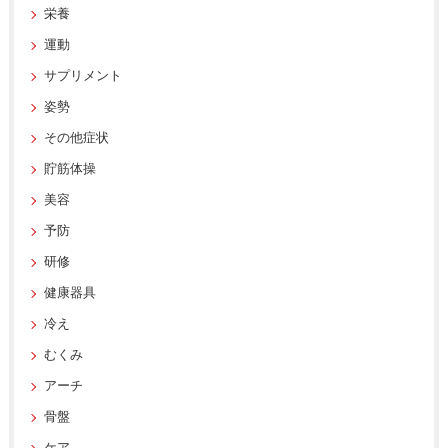
栄養
運動
サプリメント
姿勢
その他症状
貯筋体操
美容
予防
研修
健康器具
冷え
むくみ
アーチ
骨盤