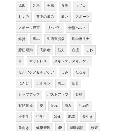
原因
効果
実感
食事
キノコ
むくみ
背中の痛み
痛い
スポーツ
スポーツ障害
リハビリ
骨盤ベルト
維持
歪み
生活習慣病
理学療法士
貯筋運動
高齢者
筋力
血流
しわ
目
マットレス
スキンケアスキンケア
セルフケアセルフケア
しみ
たるみ
にきび
ホルモン
矯正
仙骨
ヒップアップ
バストアップ
骨格
貯筋体操
夏
疲れ
痛み
巧緻性
小学生
中学生
冷え
肥満
長生き
前向き
健康管理
1級
運動習慣
検査