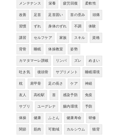
メンテナンス
栄養
疲労回復
柔軟性
改善
足首
足首固い
首の歪み
頭痛
習慣
ずれ
身体のずれ
不調
体験
講習
セルフケア
家族
スキル
資格
背骨
睡眠
体操教室
姿勢
カマタマーレ讃岐
リンパ
ズレ
めまい
吐き気
後頭骨
サプリメント
睡眠環境
枕
肩甲骨
足の長さ
ケア
神経
友人
高松駅
首
感染予防
免疫
サプリ
ユーグレナ
腸内環境
予防
体操
健康
ふとん
健康寿命
研修
関節
筋肉
可動域
カルシウム
猫背