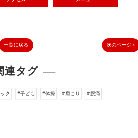
一覧に戻る
次のページ >
関連タグ
ィック
#子ども
#体操
#肩こり
#腰痛