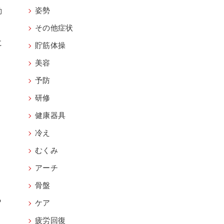
動
姿勢
その他症状
に
貯筋体操
美容
予防
研修
健康器具
冷え
むくみ
アーチ
骨盤
ら
ケア
疲労回復