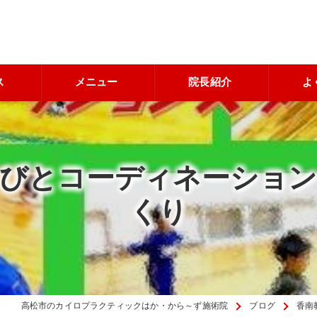
ス
メニュー
院長紹介
よ
とびとコーディネーション
くり
高松市のカイロプラクティックはか・から～ず施術院
ブログ
香南