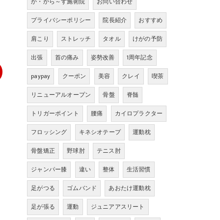
か・から～ず施術院
お問い合わせ
プライバシーポリシー
院長紹介
おすすめ
肩こり
ストレッチ
タオル
けがの予防
出張
首の痛み
姿勢改善
1周年記念
paypay
クーポン
美容
クレイ
喫茶
リニューアルオープン
骨盤
脊髄
トリガーポイント
腰痛
カイロプラクター
フロッシング
キネシオテープ
運動枕
骨盤矯正
野球肘
テニス肘
ジャンパー膝
違い
整体
生活習慣
足がつる
ゴムバンド
あおたけ運動枕
足が張る
運動
ジュニアアスリート