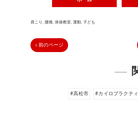
肩こり
腰痛
体操教室
運動
子ども
< 前のページ
#高松市
#カイロプラクテ