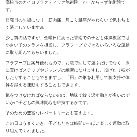
高松市のカイロプラクティック施術院、か・から～ず施術院で
す。
日曜日の午後になり、筋肉痛、肩こり腰痛がやわらいで気もちよ
く過ごしています♨
少し前の話ですが、金曜日にあった香南での子ども体操教室では
小さい子のクラスを担当し、フラフープでできるいろいろな運動
に取り組んでもらいました。
フラフープは案外優れもので、お腹で回して遊ぶだけでなく、床
に置けばステップやジャンプの練習になりますし、投げたり転が
したりすることもできますし、「円」の形を利用して腕支持や体
幹を鍛える運動をすることもできます。
気をつけなければならないのは、地味で繰り返す動きが多いので
いかに子どもの興味関心を維持するかです。
そのための豊富なレパートリーとも言えます。
この日はうまくいき、子どもたちは時間いっぱい楽しく運動に取
り組んでくれました。