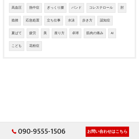
高血圧
熱中症
ぎっくり腰
バンド
コレステロール
肘
捻挫
応急処置
立ち仕事
水泳
歩き方
認知症
夏ばて
疲労
美
座り方
卓球
筋肉の痛み
AI
こども
花粉症
090-9555-1506
お問い合わせはこちら