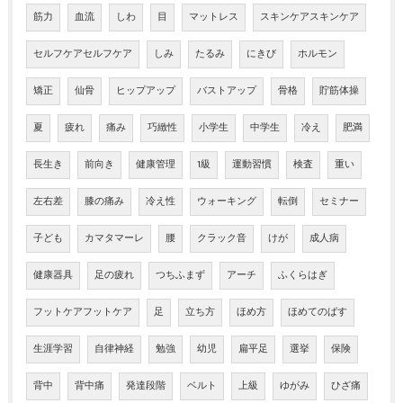
筋力
血流
しわ
目
マットレス
スキンケアスキンケア
セルフケアセルフケア
しみ
たるみ
にきび
ホルモン
矯正
仙骨
ヒップアップ
バストアップ
骨格
貯筋体操
夏
疲れ
痛み
巧緻性
小学生
中学生
冷え
肥満
長生き
前向き
健康管理
1級
運動習慣
検査
重い
左右差
膝の痛み
冷え性
ウォーキング
転倒
セミナー
子ども
カマタマーレ
腰
クラック音
けが
成人病
健康器具
足の疲れ
つちふまず
アーチ
ふくらはぎ
フットケアフットケア
足
立ち方
ほめ方
ほめてのばす
生涯学習
自律神経
勉強
幼児
扁平足
選挙
保険
背中
背中痛
発達段階
ベルト
上級
ゆがみ
ひざ痛