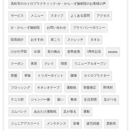
高松市のカイロプラクティック･か・から～ず施術院のお客様の声
サービス
メニュー
スタッフ
よくある質問
アクセス
か・から～ず施術院
お問い合わせ
プライバシーポリシー
院長紹介
おすすめ
肩こり
ストレッチ
タオル
けがの予防
出張
首の痛み
姿勢改善
1周年記念
paypay
クーポン
美容
クレイ
喫茶
リニューアルオープン
骨盤
脊髄
トリガーポイント
腰痛
カイロプラクター
フロッシング
キネシオテープ
運動枕
骨盤矯正
野球肘
テニス肘
ジャンパー膝
違い
整体
生活習慣
足がつる
ゴムバンド
あおたけ運動枕
足が張る
運動
ジュニアアスリート
メンテナンス
栄養
疲労回復
柔軟性