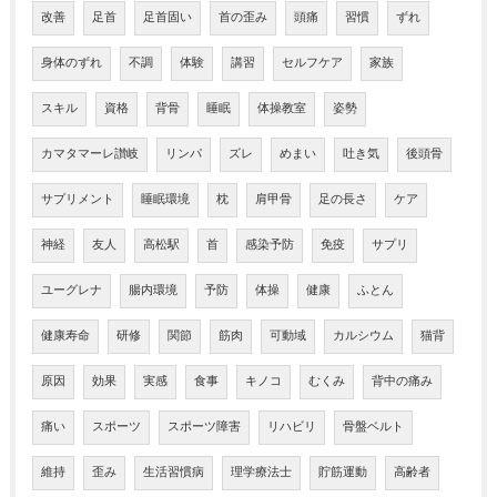
改善
足首
足首固い
首の歪み
頭痛
習慣
ずれ
身体のずれ
不調
体験
講習
セルフケア
家族
スキル
資格
背骨
睡眠
体操教室
姿勢
カマタマーレ讃岐
リンパ
ズレ
めまい
吐き気
後頭骨
サプリメント
睡眠環境
枕
肩甲骨
足の長さ
ケア
神経
友人
高松駅
首
感染予防
免疫
サプリ
ユーグレナ
腸内環境
予防
体操
健康
ふとん
健康寿命
研修
関節
筋肉
可動域
カルシウム
猫背
原因
効果
実感
食事
キノコ
むくみ
背中の痛み
痛い
スポーツ
スポーツ障害
リハビリ
骨盤ベルト
維持
歪み
生活習慣病
理学療法士
貯筋運動
高齢者