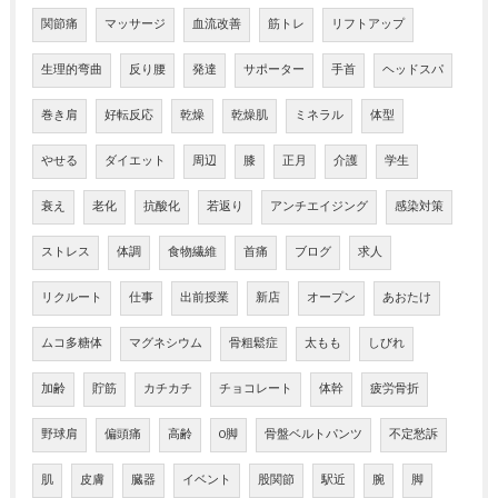
関節痛
マッサージ
血流改善
筋トレ
リフトアップ
生理的弯曲
反り腰
発達
サポーター
手首
ヘッドスパ
巻き肩
好転反応
乾燥
乾燥肌
ミネラル
体型
やせる
ダイエット
周辺
膝
正月
介護
学生
衰え
老化
抗酸化
若返り
アンチエイジング
感染対策
ストレス
体調
食物繊維
首痛
ブログ
求人
リクルート
仕事
出前授業
新店
オープン
あおたけ
ムコ多糖体
マグネシウム
骨粗鬆症
太もも
しびれ
加齢
貯筋
カチカチ
チョコレート
体幹
疲労骨折
野球肩
偏頭痛
高齢
O脚
骨盤ベルトパンツ
不定愁訴
肌
皮膚
臓器
イベント
股関節
駅近
腕
脚