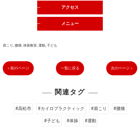
アクセス
メニュー
肩こり
腰痛
体操教室
運動
子ども
< 前のページ
一覧に戻る
次のページ >
関連タグ
#高松市
#カイロプラクティック
#肩こり
#腰痛
#子ども
#体操
#運動