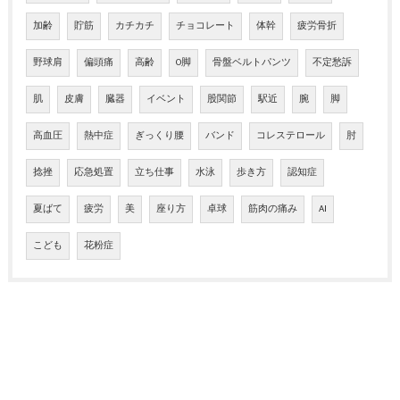
加齢
貯筋
カチカチ
チョコレート
体幹
疲労骨折
野球肩
偏頭痛
高齢
O脚
骨盤ベルトパンツ
不定愁訴
肌
皮膚
臓器
イベント
股関節
駅近
腕
脚
高血圧
熱中症
ぎっくり腰
バンド
コレステロール
肘
捻挫
応急処置
立ち仕事
水泳
歩き方
認知症
夏ばて
疲労
美
座り方
卓球
筋肉の痛み
AI
こども
花粉症