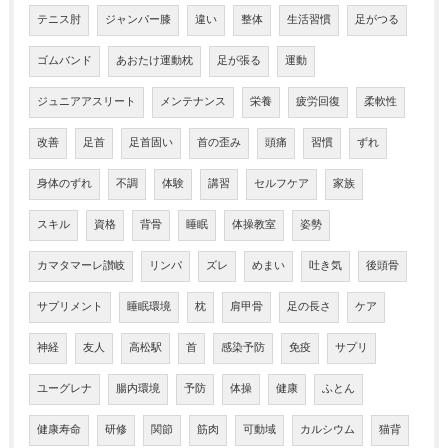
テニス肘
ジャンパー膝
違い
整体
生活習慣
足がつる
ゴムバンド
あおたけ運動枕
足が張る
運動
ジュニアアスリート
メンテナンス
栄養
疲労回復
柔軟性
改善
足首
足首固い
首の歪み
頭痛
習慣
ずれ
身体のずれ
不調
体験
講習
セルフケア
家族
スキル
資格
背骨
睡眠
体操教室
姿勢
カマタマーレ讃岐
リンパ
ズレ
めまい
吐き気
後頭骨
サプリメント
睡眠環境
枕
肩甲骨
足の長さ
ケア
神経
友人
高松駅
首
感染予防
免疫
サプリ
ユーグレナ
腸内環境
予防
体操
健康
ふとん
健康寿命
研修
関節
筋肉
可動域
カルシウム
猫背