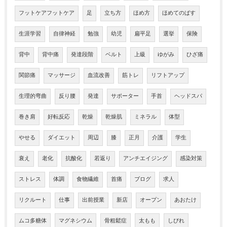
フットケアフットケア
足
立ち方
ほめ方
ほめてのばす
生涯学習
自律神経
勉強
幼児
扁平足
選挙
保険
背中
背中痛
発達段階
ベルト
上級
ゆがみ
ひざ痛
関節痛
マッサージ
血流改善
筋トレ
リフトアップ
生理的弯曲
反り腰
発達
サポーター
手首
ヘッドスパ
巻き肩
好転反応
乾燥
乾燥肌
ミネラル
体型
やせる
ダイエット
周辺
膝
正月
介護
学生
衰え
老化
抗酸化
若返り
アンチエイジング
感染対策
ストレス
体調
食物繊維
首痛
ブログ
求人
リクルート
仕事
出前授業
新店
オープン
あおたけ
ムコ多糖体
マグネシウム
骨粗鬆症
太もも
しびれ