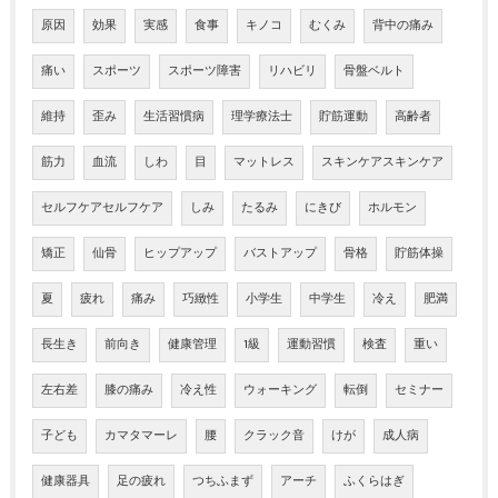
原因
効果
実感
食事
キノコ
むくみ
背中の痛み
痛い
スポーツ
スポーツ障害
リハビリ
骨盤ベルト
維持
歪み
生活習慣病
理学療法士
貯筋運動
高齢者
筋力
血流
しわ
目
マットレス
スキンケアスキンケア
セルフケアセルフケア
しみ
たるみ
にきび
ホルモン
矯正
仙骨
ヒップアップ
バストアップ
骨格
貯筋体操
夏
疲れ
痛み
巧緻性
小学生
中学生
冷え
肥満
長生き
前向き
健康管理
1級
運動習慣
検査
重い
左右差
膝の痛み
冷え性
ウォーキング
転倒
セミナー
子ども
カマタマーレ
腰
クラック音
けが
成人病
健康器具
足の疲れ
つちふまず
アーチ
ふくらはぎ