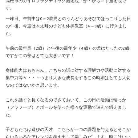
高松市のカイロプラクティック施術院、か・から～ず施術院で
す。
一昨日、午前中は0～2歳児とのうんどうあそびでほっこりした日
の午後、今度は木太町の子ども体操教室（4～8歳）に行きまし
た。
午前の最年長（2歳）と午後の最年少（4歳）の差はたったの2歳
ですがこの差はとても大きいです！
身体能力はもちろん、こちらの話に対する理解力や活動に対する
集中力等々・・・つまり大きな成長をするこの時期はとても大切
なのではないかと思います。
これを話すと長くなるのでさておいて、この日の活動は輪っか
（フラフープ）とボールを使った様々な運動で遊んで鍛えまし
た。
子どもたちは遊びの天才、こちらが一つの課題を与えるとそこか
らいろいろなアレンジを考え出して楽しみだします。時にはいい