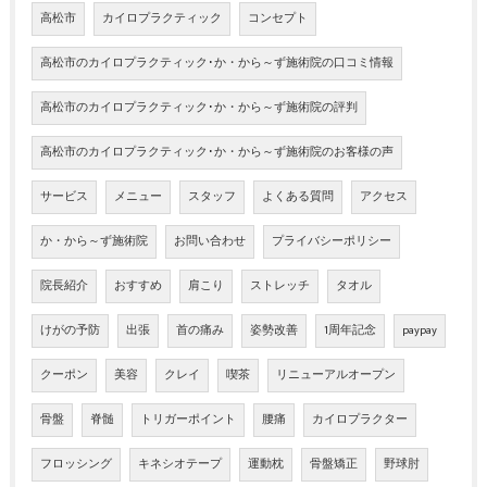
高松市
カイロプラクティック
コンセプト
高松市のカイロプラクティック･か・から～ず施術院の口コミ情報
高松市のカイロプラクティック･か・から～ず施術院の評判
高松市のカイロプラクティック･か・から～ず施術院のお客様の声
サービス
メニュー
スタッフ
よくある質問
アクセス
か・から～ず施術院
お問い合わせ
プライバシーポリシー
院長紹介
おすすめ
肩こり
ストレッチ
タオル
けがの予防
出張
首の痛み
姿勢改善
1周年記念
paypay
クーポン
美容
クレイ
喫茶
リニューアルオープン
骨盤
脊髄
トリガーポイント
腰痛
カイロプラクター
フロッシング
キネシオテープ
運動枕
骨盤矯正
野球肘