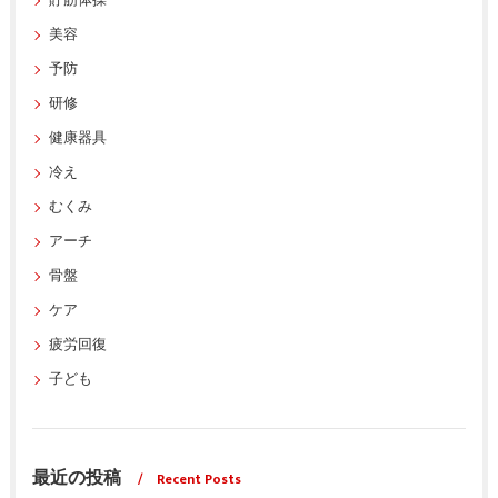
貯筋体操
美容
予防
研修
健康器具
冷え
むくみ
アーチ
骨盤
ケア
疲労回復
子ども
最近の投稿
Recent Posts