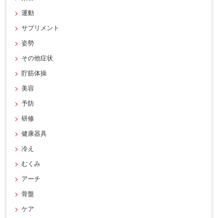
運動
サプリメント
姿勢
その他症状
貯筋体操
美容
予防
研修
健康器具
冷え
むくみ
アーチ
骨盤
ケア