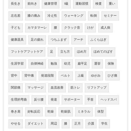
長生き
前向き
健康管理
1級
運動習慣
検査
重い
左右差
膝の痛み
冷え性
ウォーキング
転倒
セミナー
子ども
カマタマーレ
腰
クラック音
けが
成人病
健康器具
足の疲れ
つちふまず
アーチ
ふくらはぎ
フットケアフットケア
足
立ち方
ほめ方
ほめてのばす
生涯学習
自律神経
勉強
幼児
扁平足
選挙
保険
背中
背中痛
発達段階
ベルト
上級
ゆがみ
ひざ痛
関節痛
マッサージ
血流改善
筋トレ
リフトアップ
生理的弯曲
反り腰
発達
サポーター
手首
ヘッドスパ
巻き肩
好転反応
乾燥
乾燥肌
ミネラル
体型
やせる
ダイエット
周辺
膝
正月
介護
学生