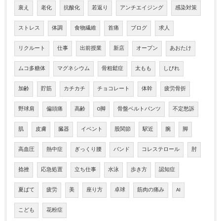
衰え
老化
抗酸化
若返り
アンチエイジング
感染対策
ストレス
体調
食物繊維
首痛
ブログ
求人
リクルート
仕事
出前授業
新店
オープン
あおたけ
ムコ多糖体
マグネシウム
骨粗鬆症
太もも
しびれ
加齢
貯筋
カチカチ
チョコレート
体幹
疲労骨折
野球肩
偏頭痛
高齢
O脚
骨盤ベルトパンツ
不定愁訴
肌
皮膚
臓器
イベント
股関節
駅近
腕
脚
高血圧
熱中症
ぎっくり腰
バンド
コレステロール
肘
捻挫
応急処置
立ち仕事
水泳
歩き方
認知症
夏ばて
疲労
美
座り方
卓球
筋肉の痛み
AI
こども
花粉症