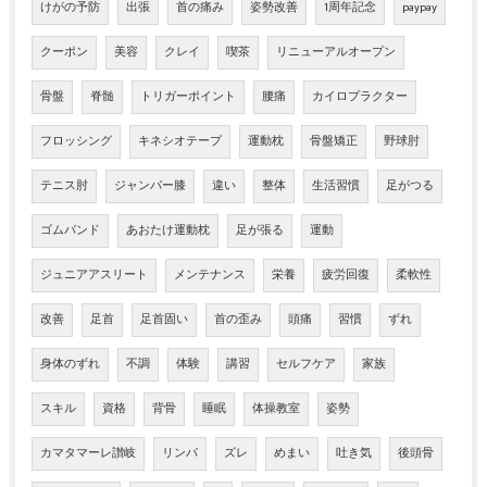
けがの予防
出張
首の痛み
姿勢改善
1周年記念
paypay
クーポン
美容
クレイ
喫茶
リニューアルオープン
骨盤
脊髄
トリガーポイント
腰痛
カイロプラクター
フロッシング
キネシオテープ
運動枕
骨盤矯正
野球肘
テニス肘
ジャンパー膝
違い
整体
生活習慣
足がつる
ゴムバンド
あおたけ運動枕
足が張る
運動
ジュニアアスリート
メンテナンス
栄養
疲労回復
柔軟性
改善
足首
足首固い
首の歪み
頭痛
習慣
ずれ
身体のずれ
不調
体験
講習
セルフケア
家族
スキル
資格
背骨
睡眠
体操教室
姿勢
カマタマーレ讃岐
リンパ
ズレ
めまい
吐き気
後頭骨