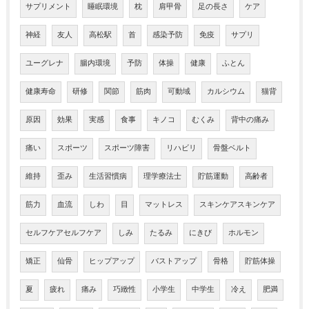
サプリメント
睡眠環境
枕
肩甲骨
足の長さ
ケア
神経
友人
高松駅
首
感染予防
免疫
サプリ
ユーグレナ
腸内環境
予防
体操
健康
ふとん
健康寿命
研修
関節
筋肉
可動域
カルシウム
猫背
原因
効果
実感
食事
キノコ
むくみ
背中の痛み
痛い
スポーツ
スポーツ障害
リハビリ
骨盤ベルト
維持
歪み
生活習慣病
理学療法士
貯筋運動
高齢者
筋力
血流
しわ
目
マットレス
スキンケアスキンケア
セルフケアセルフケア
しみ
たるみ
にきび
ホルモン
矯正
仙骨
ヒップアップ
バストアップ
骨格
貯筋体操
夏
疲れ
痛み
巧緻性
小学生
中学生
冷え
肥満