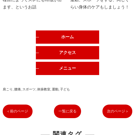
種目によってズレにも特徴が出
運動、スポーツをする、同じく
ます、というお話
らい身体のケアもしましょう！
ホーム
アクセス
メニュー
肩こり
腰痛
スポーツ
体操教室
運動
子ども
< 前のページ
一覧に戻る
次のページ >
関連タグ