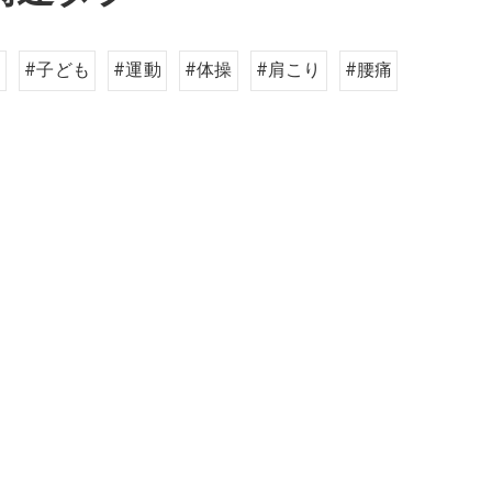
ク
#子ども
#運動
#体操
#肩こり
#腰痛