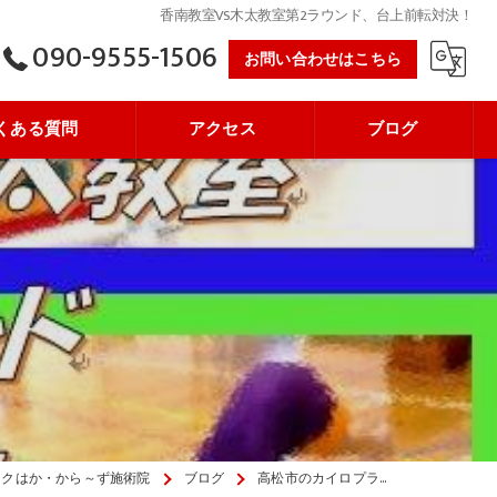
香南教室VS木太教室第2ラウンド、台上前転対決！
090-9555-1506
お問い合わせはこちら
くある質問
アクセス
ブログ
ックはか・から～ず施術院
ブログ
高松市のカイロプラ…