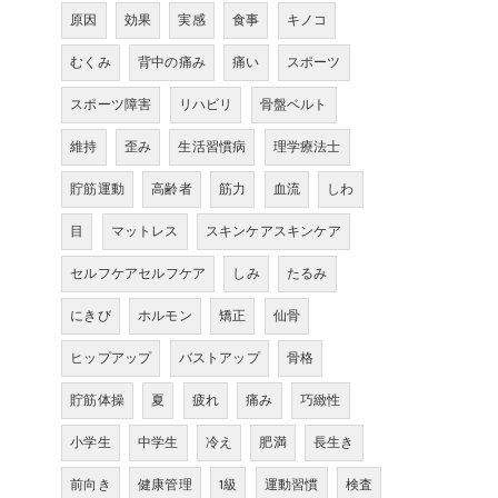
原因
効果
実感
食事
キノコ
むくみ
背中の痛み
痛い
スポーツ
スポーツ障害
リハビリ
骨盤ベルト
維持
歪み
生活習慣病
理学療法士
貯筋運動
高齢者
筋力
血流
しわ
目
マットレス
スキンケアスキンケア
セルフケアセルフケア
しみ
たるみ
にきび
ホルモン
矯正
仙骨
ヒップアップ
バストアップ
骨格
貯筋体操
夏
疲れ
痛み
巧緻性
小学生
中学生
冷え
肥満
長生き
前向き
健康管理
1級
運動習慣
検査