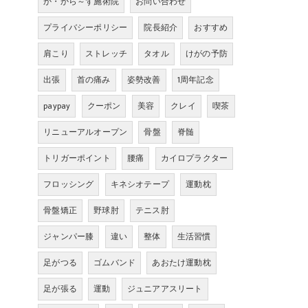
か・から～ず施術院
お問い合わせ
プライバシーポリシー
院長紹介
おすすめ
肩こり
ストレッチ
タオル
けがの予防
出張
首の痛み
姿勢改善
1周年記念
paypay
クーポン
美容
クレイ
喫茶
リニューアルオープン
骨盤
脊髄
トリガーポイント
腰痛
カイロプラクター
フロッシング
キネシオテープ
運動枕
骨盤矯正
野球肘
テニス肘
ジャンパー膝
違い
整体
生活習慣
足がつる
ゴムバンド
あおたけ運動枕
足が張る
運動
ジュニアアスリート