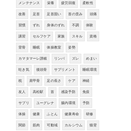
メンテナンス
栄養
疲労回復
柔軟性
改善
足首
足首固い
首の歪み
頭痛
習慣
ずれ
身体のずれ
不調
体験
講習
セルフケア
家族
スキル
資格
背骨
睡眠
体操教室
姿勢
カマタマーレ讃岐
リンパ
ズレ
めまい
吐き気
後頭骨
サプリメント
睡眠環境
枕
肩甲骨
足の長さ
ケア
神経
友人
高松駅
首
感染予防
免疫
サプリ
ユーグレナ
腸内環境
予防
体操
健康
ふとん
健康寿命
研修
関節
筋肉
可動域
カルシウム
猫背