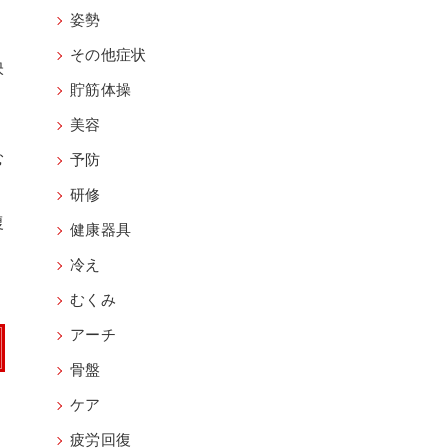
姿勢
その他症状
映
貯筋体操
美容
、
む
予防
研修
復
健康器具
冷え
むくみ
アーチ
骨盤
ケア
疲労回復