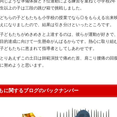
同じような準備体操と下位運動による練習を重ねて小学校2年
生以上の子は三段の跳び箱で挑戦しました。
どちらの子どもたちも小学校の授業でなら◎をもらえる出来
えになりましたので、結果は引き分けといったところです。
子どもたちがめきめきと上達するのは、彼らが運動が好きで
目的達成に向けて一生懸命がんばるからです。熱心に取り組
子どもたちに恵まれて指導者としてしあわせです。
とりあえずこの土日は師範演技で痛めた首、肩こり腰痛の回
に努めようと思います。
もに関するブログのバックナンバー