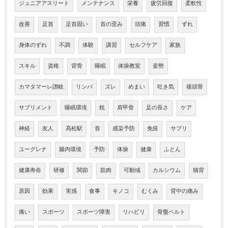
ジュニアアスリート
メンテナンス
栄養
疲労回復
柔軟性
改善
足首
足首固い
首の歪み
頭痛
習慣
ずれ
身体のずれ
不調
体験
講習
セルフケア
家族
スキル
資格
背骨
睡眠
体操教室
姿勢
カマタマーレ讃岐
リンパ
ズレ
めまい
吐き気
後頭骨
サプリメント
睡眠環境
枕
肩甲骨
足の長さ
ケア
神経
友人
高松駅
首
感染予防
免疫
サプリ
ユーグレナ
腸内環境
予防
体操
健康
ふとん
健康寿命
研修
関節
筋肉
可動域
カルシウム
猫背
原因
効果
実感
食事
キノコ
むくみ
背中の痛み
痛い
スポーツ
スポーツ障害
リハビリ
骨盤ベルト