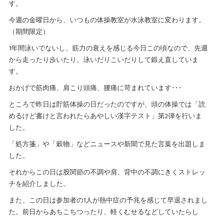
す。
今週の金曜日から、いつもの体操教室が水泳教室に変わります。
（期間限定）
1年間泳いでないし、筋力の衰えを感じる今日この頃なので、先週
から走ったり歩いたり、泳いだりこいだりして鍛え直していま
す。
おかげで筋肉痛、肩こり頭痛、腰痛に苛まれています･･･
ところで昨日は貯筋体操の日だったのですが、頭の体操では「読
めるけど書けと言われたらあやしい漢字テスト」第2弾を行いま
した。
「処方箋」や「穀物」などニュースや新聞で見た言葉を出題しま
した。
それからこの日は股関節の不調や肩、背中の不調にきくストレッ
チを紹介しました。
また、この日は参加者の1人が熱中症の予兆を感じて早退されまし
た。前日からあちこちつったり、軽くむせるなどしていたらし