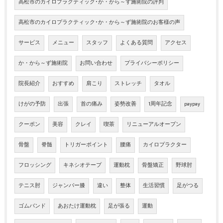
高松市のカイロプラクティック･か・から～ず施術院の評判
高松市のカイロプラクティック･か・から～ず施術院のお客様の声
サービス
メニュー
スタッフ
よくある質問
アクセス
か・から～ず施術院
お問い合わせ
プライバシーポリシー
院長紹介
おすすめ
肩こり
ストレッチ
タオル
けがの予防
出張
首の痛み
姿勢改善
1周年記念
paypay
クーポン
美容
クレイ
喫茶
リニューアルオープン
骨盤
脊髄
トリガーポイント
腰痛
カイロプラクター
フロッシング
キネシオテープ
運動枕
骨盤矯正
野球肘
テニス肘
ジャンパー膝
違い
整体
生活習慣
足がつる
ゴムバンド
あおたけ運動枕
足が張る
運動