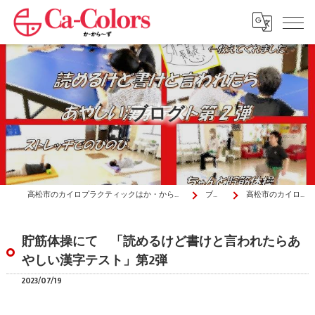
ブログ
高松市のカイロプラクティックはか・から～ず施術院
ブログ
高松市のカイロプラ…
貯筋体操にて 「読めるけど書けと言われたらあ
やしい漢字テスト」第2弾
2023/07/19