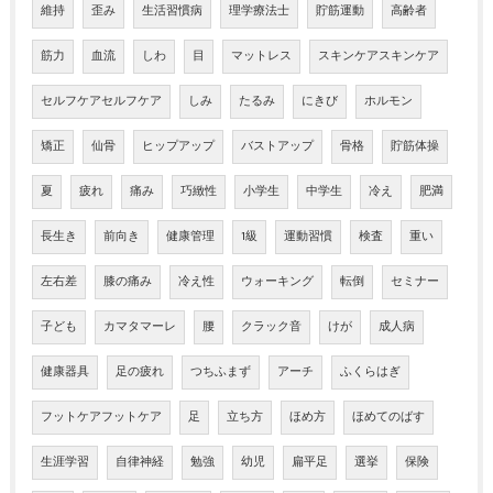
維持
歪み
生活習慣病
理学療法士
貯筋運動
高齢者
筋力
血流
しわ
目
マットレス
スキンケアスキンケア
セルフケアセルフケア
しみ
たるみ
にきび
ホルモン
矯正
仙骨
ヒップアップ
バストアップ
骨格
貯筋体操
夏
疲れ
痛み
巧緻性
小学生
中学生
冷え
肥満
長生き
前向き
健康管理
1級
運動習慣
検査
重い
左右差
膝の痛み
冷え性
ウォーキング
転倒
セミナー
子ども
カマタマーレ
腰
クラック音
けが
成人病
健康器具
足の疲れ
つちふまず
アーチ
ふくらはぎ
フットケアフットケア
足
立ち方
ほめ方
ほめてのばす
生涯学習
自律神経
勉強
幼児
扁平足
選挙
保険