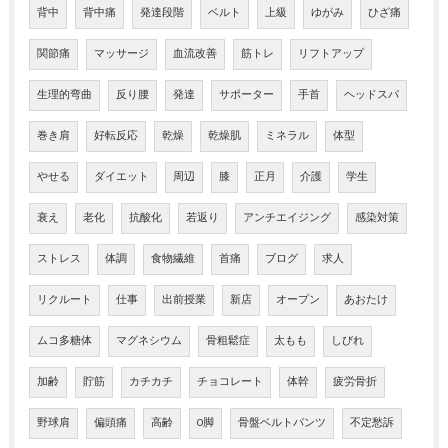
背中
背中痛
発達段階
ベルト
上級
ゆがみ
ひざ痛
関節痛
マッサージ
血流改善
筋トレ
リフトアップ
生理的弯曲
反り腰
発達
サポーター
手首
ヘッドスパ
巻き肩
好転反応
乾燥
乾燥肌
ミネラル
体型
やせる
ダイエット
周辺
膝
正月
介護
学生
衰え
老化
抗酸化
若返り
アンチエイジング
感染対策
ストレス
体調
食物繊維
首痛
ブログ
求人
リクルート
仕事
出前授業
新店
オープン
あおたけ
ムコ多糖体
マグネシウム
骨粗鬆症
太もも
しびれ
加齢
貯筋
カチカチ
チョコレート
体幹
疲労骨折
野球肩
偏頭痛
高齢
O脚
骨盤ベルトパンツ
不定愁訴