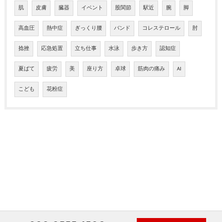
肌
皮膚
臓器
イベント
股関節
駅近
腕
脚
高血圧
熱中症
ぎっくり腰
バンド
コレステロール
肘
捻挫
応急処置
立ち仕事
水泳
歩き方
認知症
夏ばて
疲労
美
座り方
卓球
筋肉の痛み
AI
こども
花粉症