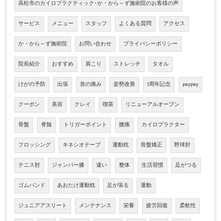
高松市のカイロプラクティック･か・から～ず施術院のお客様の声
サービス
メニュー
スタッフ
よくある質問
アクセス
か・から～ず施術院
お問い合わせ
プライバシーポリシー
院長紹介
おすすめ
肩こり
ストレッチ
タオル
けがの予防
出張
首の痛み
姿勢改善
1周年記念
paypay
クーポン
美容
クレイ
喫茶
リニューアルオープン
骨盤
脊髄
トリガーポイント
腰痛
カイロプラクター
フロッシング
キネシオテープ
運動枕
骨盤矯正
野球肘
テニス肘
ジャンパー膝
違い
整体
生活習慣
足がつる
ゴムバンド
あおたけ運動枕
足が張る
運動
ジュニアアスリート
メンテナンス
栄養
疲労回復
柔軟性