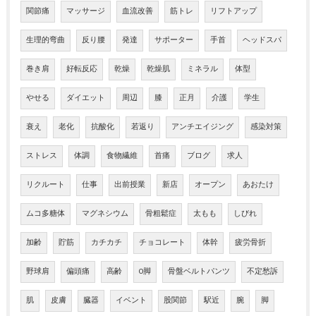
関節痛
マッサージ
血流改善
筋トレ
リフトアップ
生理的弯曲
反り腰
発達
サポーター
手首
ヘッドスパ
巻き肩
好転反応
乾燥
乾燥肌
ミネラル
体型
やせる
ダイエット
周辺
膝
正月
介護
学生
衰え
老化
抗酸化
若返り
アンチエイジング
感染対策
ストレス
体調
食物繊維
首痛
ブログ
求人
リクルート
仕事
出前授業
新店
オープン
あおたけ
ムコ多糖体
マグネシウム
骨粗鬆症
太もも
しびれ
加齢
貯筋
カチカチ
チョコレート
体幹
疲労骨折
野球肩
偏頭痛
高齢
O脚
骨盤ベルトパンツ
不定愁訴
肌
皮膚
臓器
イベント
股関節
駅近
腕
脚