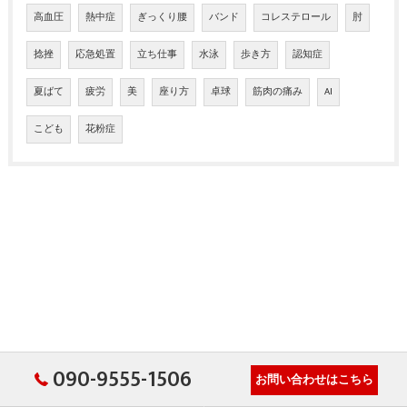
高血圧
熱中症
ぎっくり腰
バンド
コレステロール
肘
捻挫
応急処置
立ち仕事
水泳
歩き方
認知症
夏ばて
疲労
美
座り方
卓球
筋肉の痛み
AI
こども
花粉症
090-9555-1506
お問い合わせはこちら