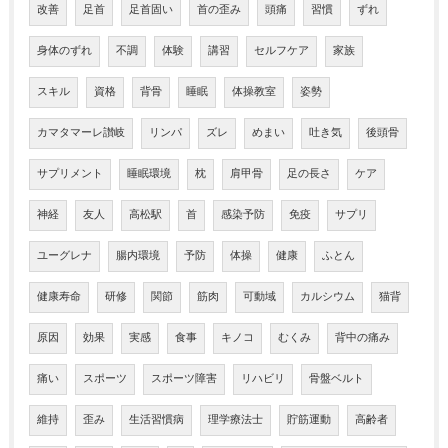
改善
足首
足首固い
首の歪み
頭痛
習慣
ずれ
身体のずれ
不調
体験
講習
セルフケア
家族
スキル
資格
背骨
睡眠
体操教室
姿勢
カマタマーレ讃岐
リンパ
ズレ
めまい
吐き気
後頭骨
サプリメント
睡眠環境
枕
肩甲骨
足の長さ
ケア
神経
友人
高松駅
首
感染予防
免疫
サプリ
ユーグレナ
腸内環境
予防
体操
健康
ふとん
健康寿命
研修
関節
筋肉
可動域
カルシウム
猫背
原因
効果
実感
食事
キノコ
むくみ
背中の痛み
痛い
スポーツ
スポーツ障害
リハビリ
骨盤ベルト
維持
歪み
生活習慣病
理学療法士
貯筋運動
高齢者