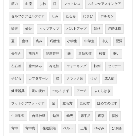
筋力
血流
しわ
目
マットレス
スキンケアスキンケア
セルフケアセルフケア
しみ
たるみ
にきび
ホルモン
矯正
仙骨
ヒップアップ
バストアップ
骨格
貯筋体操
夏
疲れ
痛み
巧緻性
小学生
中学生
冷え
肥満
長生き
前向き
健康管理
1級
運動習慣
検査
重い
左右差
膝の痛み
冷え性
ウォーキング
転倒
セミナー
子ども
カマタマーレ
腰
クラック音
けが
成人病
健康器具
足の疲れ
つちふまず
アーチ
ふくらはぎ
フットケアフットケア
足
立ち方
ほめ方
ほめてのばす
生涯学習
自律神経
勉強
幼児
扁平足
選挙
保険
背中
背中痛
発達段階
ベルト
上級
ゆがみ
ひざ痛