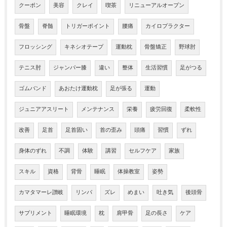
クーポン
美容
クレイ
喫茶
リニューアルオープン
骨盤
脊髄
トリガーポイント
腰痛
カイロプラクター
フロッシング
キネシオテープ
運動枕
骨盤矯正
野球肘
テニス肘
ジャンパー膝
違い
整体
生活習慣
足がつる
ゴムバンド
あおたけ運動枕
足が張る
運動
ジュニアアスリート
メンテナンス
栄養
疲労回復
柔軟性
改善
足首
足首固い
首の歪み
頭痛
習慣
ずれ
身体のずれ
不調
体験
講習
セルフケア
家族
スキル
資格
背骨
睡眠
体操教室
姿勢
カマタマーレ讃岐
リンパ
ズレ
めまい
吐き気
後頭骨
サプリメント
睡眠環境
枕
肩甲骨
足の長さ
ケア