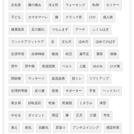
左右差
膝の痛み
冷え性
ウォーキング
転倒
セミナー
子ども
カマタマーレ
腰
クラック音
けが
成人病
健康器具
足の疲れ
つちふまず
アーチ
ふくらはぎ
フットケアフットケア
足
立ち方
ほめ方
ほめてのばす
生涯学習
自律神経
勉強
幼児
扁平足
選挙
保険
背中
背中痛
発達段階
ベルト
上級
ゆがみ
ひざ痛
関節痛
マッサージ
血流改善
筋トレ
リフトアップ
生理的弯曲
反り腰
発達
サポーター
手首
ヘッドスパ
巻き肩
好転反応
乾燥
乾燥肌
ミネラル
体型
やせる
ダイエット
周辺
膝
正月
介護
学生
衰え
老化
抗酸化
若返り
アンチエイジング
感染対策