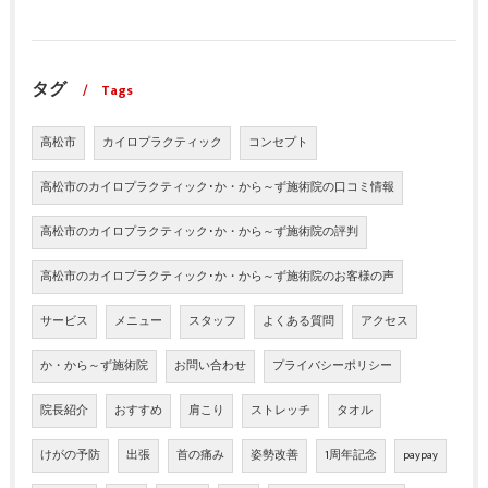
タグ
Tags
高松市
カイロプラクティック
コンセプト
高松市のカイロプラクティック･か・から～ず施術院の口コミ情報
高松市のカイロプラクティック･か・から～ず施術院の評判
高松市のカイロプラクティック･か・から～ず施術院のお客様の声
サービス
メニュー
スタッフ
よくある質問
アクセス
か・から～ず施術院
お問い合わせ
プライバシーポリシー
院長紹介
おすすめ
肩こり
ストレッチ
タオル
けがの予防
出張
首の痛み
姿勢改善
1周年記念
paypay