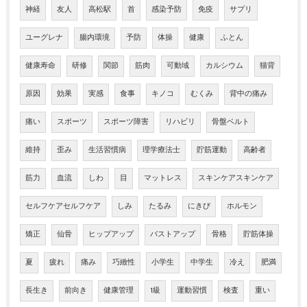
神経
友人
高松駅
首
感染予防
免疫
サプリ
ユーグレナ
腸内環境
予防
体操
健康
ふとん
健康寿命
研修
関節
筋肉
可動域
カルシウム
猫背
原因
効果
実感
食事
キノコ
むくみ
背中の痛み
痛い
スポーツ
スポーツ障害
リハビリ
骨盤ベルト
維持
歪み
生活習慣病
理学療法士
貯筋運動
高齢者
筋力
血流
しわ
目
マットレス
スキンケアスキンケア
セルフケアセルフケア
しみ
たるみ
にきび
ホルモン
矯正
仙骨
ヒップアップ
バストアップ
骨格
貯筋体操
夏
疲れ
痛み
巧緻性
小学生
中学生
冷え
肥満
長生き
前向き
健康管理
1級
運動習慣
検査
重い