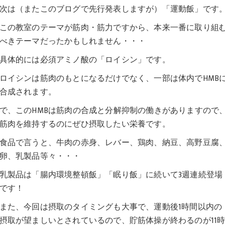
次は（またこのブログで先行発表しますが）「運動飯」です
この教室のテーマが筋肉・筋力ですから、本来一番に取り組
べきテーマだったかもしれません・・・
具体的には必須アミノ酸の「ロイシン」です。
ロイシンは筋肉のもとになるだけでなく、一部は体内でHMB
合成されます。
で、このHMBは筋肉の合成と分解抑制の働きがありますので
筋肉を維持するのにぜひ摂取したい栄養です。
食品で言うと、牛肉の赤身、レバー、鶏肉、納豆、高野豆腐
卵、乳製品等々・・・
乳製品は「腸内環境整頓飯」「眠り飯」に続いて3週連続登場
です！
また、今回は摂取のタイミングも大事で、運動後1時間以内の
摂取が望ましいとされているので、貯筋体操が終わるのが11