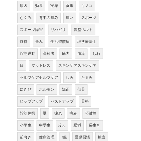
原因
効果
実感
食事
キノコ
むくみ
背中の痛み
痛い
スポーツ
スポーツ障害
リハビリ
骨盤ベルト
維持
歪み
生活習慣病
理学療法士
貯筋運動
高齢者
筋力
血流
しわ
目
マットレス
スキンケアスキンケア
セルフケアセルフケア
しみ
たるみ
にきび
ホルモン
矯正
仙骨
ヒップアップ
バストアップ
骨格
貯筋体操
夏
疲れ
痛み
巧緻性
小学生
中学生
冷え
肥満
長生き
前向き
健康管理
1級
運動習慣
検査