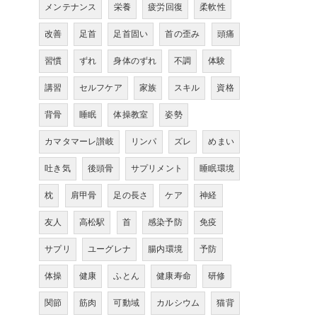
メンテナンス
栄養
疲労回復
柔軟性
改善
足首
足首固い
首の歪み
頭痛
習慣
ずれ
身体のずれ
不調
体験
講習
セルフケア
家族
スキル
資格
背骨
睡眠
体操教室
姿勢
カマタマーレ讃岐
リンパ
ズレ
めまい
吐き気
後頭骨
サプリメント
睡眠環境
枕
肩甲骨
足の長さ
ケア
神経
友人
高松駅
首
感染予防
免疫
サプリ
ユーグレナ
腸内環境
予防
体操
健康
ふとん
健康寿命
研修
関節
筋肉
可動域
カルシウム
猫背