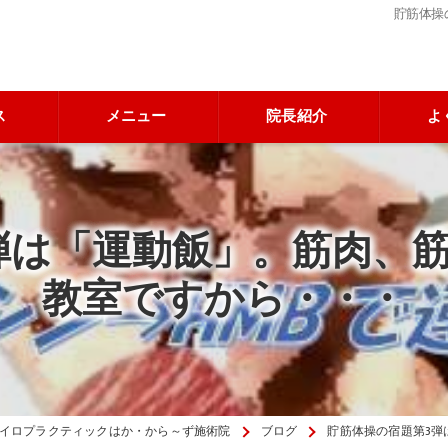
貯筋体操
ス
メニュー
院長紹介
よ
弾は「運動飯」。筋肉、
教室ですから・・・
イロプラクティックはか・から～ず施術院
ブログ
貯筋体操の宿題第3弾