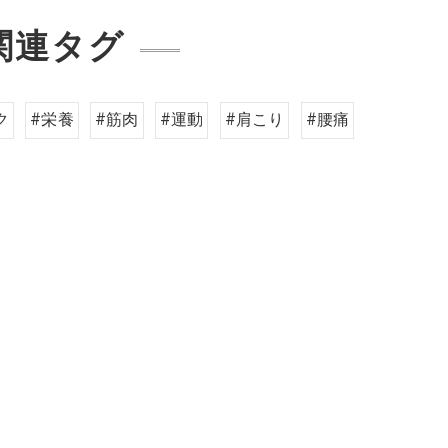
関連タグ
ク
#栄養
#筋肉
#運動
#肩こり
#腰痛