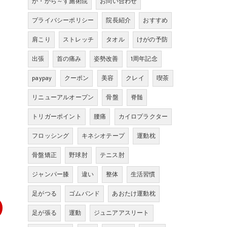
か・から～ず施術院
お問い合わせ
プライバシーポリシー
院長紹介
おすすめ
肩こり
ストレッチ
タオル
けがの予防
出張
首の痛み
姿勢改善
1周年記念
paypay
クーポン
美容
クレイ
喫茶
リニューアルオープン
骨盤
脊髄
トリガーポイント
腰痛
カイロプラクター
フロッシング
キネシオテープ
運動枕
骨盤矯正
野球肘
テニス肘
ジャンパー膝
違い
整体
生活習慣
足がつる
ゴムバンド
あおたけ運動枕
足が張る
運動
ジュニアアスリート