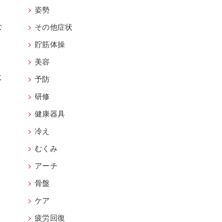
。
姿勢
む
その他症状
貯筋体操
美容
に
予防
研修
、
健康器具
冷え
、
むくみ
アーチ
骨盤
ケア
時
疲労回復