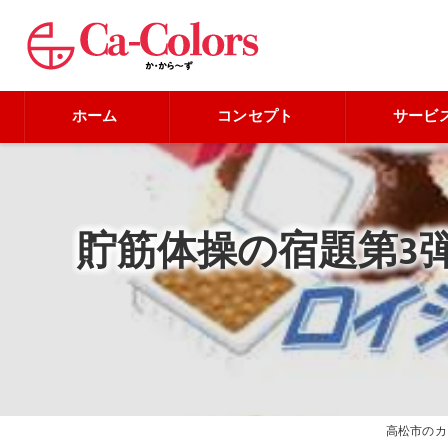
ホーム
コンセプト
サービ
貯筋体操の宿題第3
高松市のカ