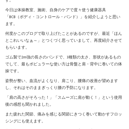
す。
今日は体操教室、施術、自身のケアで度々使う健康器具
「BCB（ボディ・コントロール・バンド）」を紹介しようと思い
ます。
何度かこのブログで取り上げたことがあるのですが、最近「ほん
とこれいいなぁ～」とつくづく思っていまして、再度紹介させて
もらいます。
ゴム製で2m強の長さのバンドで、3種類の太さ、形状があるもの
でして、最もポピュラーな使い方は骨盤と肩・背中に巻いての体
操です。
姿勢が整い、血流がよくなり、肩こり、腰痛の改善が望めます
し、それはそのままぎっくり腰の予防になります。
「肩の高さがそろった！」「スムーズに肩が動く！」という使用
後の感想も聞かれました。
また疲れた関節、痛みを感じる関節にきつく巻いて動かすフロッ
シングにも使えます。