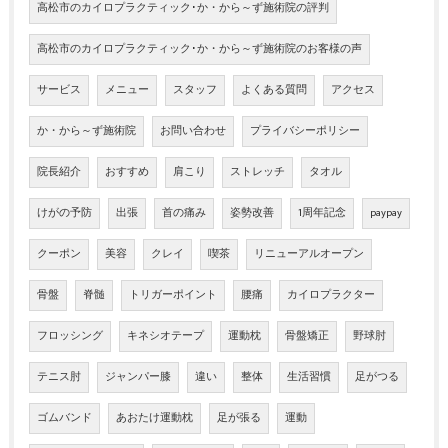
高松市のカイロプラクティック･か・から～ず施術院の評判
高松市のカイロプラクティック･か・から～ず施術院のお客様の声
サービス
メニュー
スタッフ
よくある質問
アクセス
か・から～ず施術院
お問い合わせ
プライバシーポリシー
院長紹介
おすすめ
肩こり
ストレッチ
タオル
けがの予防
出張
首の痛み
姿勢改善
1周年記念
paypay
クーポン
美容
クレイ
喫茶
リニューアルオープン
骨盤
脊髄
トリガーポイント
腰痛
カイロプラクター
フロッシング
キネシオテープ
運動枕
骨盤矯正
野球肘
テニス肘
ジャンパー膝
違い
整体
生活習慣
足がつる
ゴムバンド
あおたけ運動枕
足が張る
運動