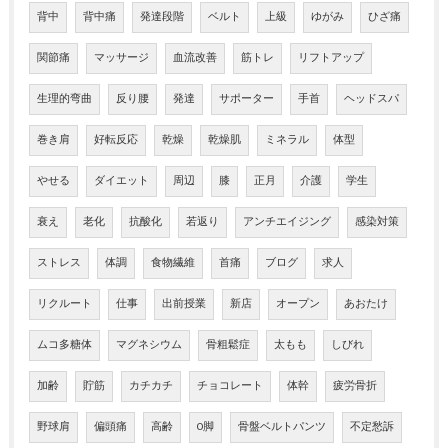
背中
背中痛
発達段階
ベルト
上級
ゆがみ
ひざ痛
関節痛
マッサージ
血流改善
筋トレ
リフトアップ
生理的弯曲
反り腰
発達
サポーター
手首
ヘッドスパ
巻き肩
好転反応
乾燥
乾燥肌
ミネラル
体型
やせる
ダイエット
周辺
膝
正月
介護
学生
衰え
老化
抗酸化
若返り
アンチエイジング
感染対策
ストレス
体調
食物繊維
首痛
ブログ
求人
リクルート
仕事
出前授業
新店
オープン
あおたけ
ムコ多糖体
マグネシウム
骨粗鬆症
太もも
しびれ
加齢
貯筋
カチカチ
チョコレート
体幹
疲労骨折
野球肩
偏頭痛
高齢
O脚
骨盤ベルトパンツ
不定愁訴