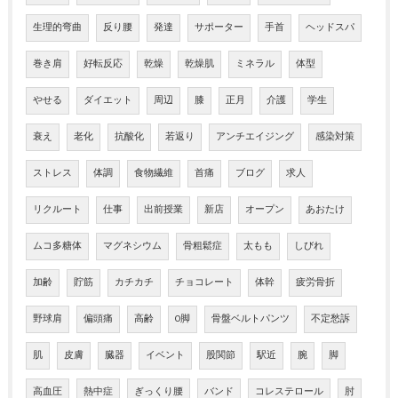
生理的弯曲
反り腰
発達
サポーター
手首
ヘッドスパ
巻き肩
好転反応
乾燥
乾燥肌
ミネラル
体型
やせる
ダイエット
周辺
膝
正月
介護
学生
衰え
老化
抗酸化
若返り
アンチエイジング
感染対策
ストレス
体調
食物繊維
首痛
ブログ
求人
リクルート
仕事
出前授業
新店
オープン
あおたけ
ムコ多糖体
マグネシウム
骨粗鬆症
太もも
しびれ
加齢
貯筋
カチカチ
チョコレート
体幹
疲労骨折
野球肩
偏頭痛
高齢
O脚
骨盤ベルトパンツ
不定愁訴
肌
皮膚
臓器
イベント
股関節
駅近
腕
脚
高血圧
熱中症
ぎっくり腰
バンド
コレステロール
肘