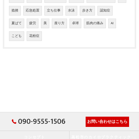
捻挫
応急処置
立ち仕事
水泳
歩き方
認知症
夏ばて
疲労
美
座り方
卓球
筋肉の痛み
AI
こども
花粉症
090-9555-1506
お問い合わせはこちら
コンセプト
高松市のカイロプラクティック･か・から～ず施術院の口コミ情報