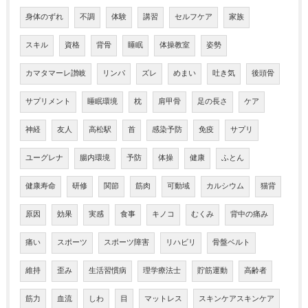
身体のずれ
不調
体験
講習
セルフケア
家族
スキル
資格
背骨
睡眠
体操教室
姿勢
カマタマーレ讃岐
リンパ
ズレ
めまい
吐き気
後頭骨
サプリメント
睡眠環境
枕
肩甲骨
足の長さ
ケア
神経
友人
高松駅
首
感染予防
免疫
サプリ
ユーグレナ
腸内環境
予防
体操
健康
ふとん
健康寿命
研修
関節
筋肉
可動域
カルシウム
猫背
原因
効果
実感
食事
キノコ
むくみ
背中の痛み
痛い
スポーツ
スポーツ障害
リハビリ
骨盤ベルト
維持
歪み
生活習慣病
理学療法士
貯筋運動
高齢者
筋力
血流
しわ
目
マットレス
スキンケアスキンケア