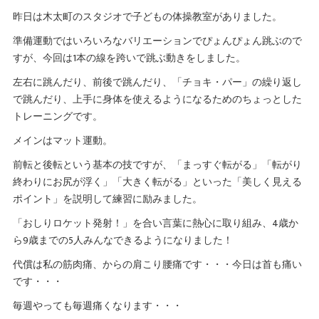
昨日は木太町のスタジオで子どもの体操教室がありました。
準備運動ではいろいろなバリエーションでぴょんぴょん跳ぶので
すが、今回は1本の線を跨いで跳ぶ動きをしました。
左右に跳んだり、前後で跳んだり、「チョキ・パー」の繰り返し
で跳んだり、上手に身体を使えるようになるためのちょっとした
トレーニングです。
メインはマット運動。
前転と後転という基本の技ですが、「まっすぐ転がる」「転がり
終わりにお尻が浮く」「大きく転がる」といった「美しく見える
ポイント」を説明して練習に励みました。
「おしりロケット発射！」を合い言葉に熱心に取り組み、4歳か
ら9歳までの5人みんなできるようになりました！
代償は私の筋肉痛、からの肩こり腰痛です・・・今日は首も痛い
です・・・
毎週やっても毎週痛くなります・・・