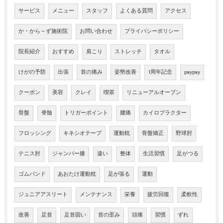
サービス
メニュー
スタッフ
よくある質問
アクセス
か・から～ず施術院
お問い合わせ
プライバシーポリシー
院長紹介
おすすめ
肩こり
ストレッチ
タオル
けがの予防
出張
首の痛み
姿勢改善
1周年記念
paypay
クーポン
美容
クレイ
喫茶
リニューアルオープン
骨盤
脊髄
トリガーポイント
腰痛
カイロプラクター
フロッシング
キネシオテープ
運動枕
骨盤矯正
野球肘
テニス肘
ジャンパー膝
違い
整体
生活習慣
足がつる
ゴムバンド
あおたけ運動枕
足が張る
運動
ジュニアアスリート
メンテナンス
栄養
疲労回復
柔軟性
改善
足首
足首固い
首の歪み
頭痛
習慣
ずれ