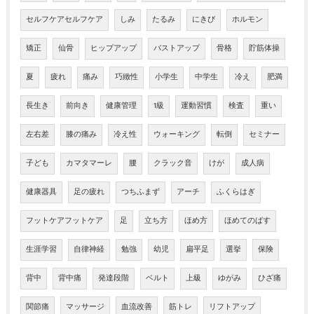
セルフケアセルフケア
しみ
たるみ
にきび
ホルモン
矯正
仙骨
ヒップアップ
バストアップ
骨格
貯筋体操
夏
疲れ
痛み
巧緻性
小学生
中学生
冷え
肥満
長生き
前向き
健康管理
1級
運動習慣
検査
重い
左右差
膝の痛み
冷え性
ウォーキング
転倒
セミナー
子ども
カマタマーレ
腰
クラック音
けが
成人病
健康器具
足の疲れ
つちふまず
アーチ
ふくらはぎ
フットケアフットケア
足
立ち方
ほめ方
ほめてのばす
生涯学習
自律神経
勉強
幼児
扁平足
選挙
保険
背中
背中痛
発達段階
ベルト
上級
ゆがみ
ひざ痛
関節痛
マッサージ
血流改善
筋トレ
リフトアップ