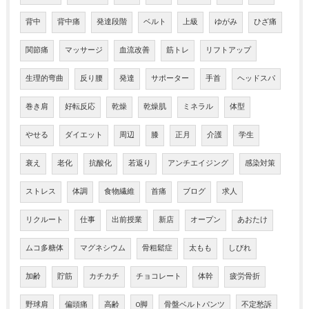
背中
背中痛
発達段階
ベルト
上級
ゆがみ
ひざ痛
関節痛
マッサージ
血流改善
筋トレ
リフトアップ
生理的弯曲
反り腰
発達
サポーター
手首
ヘッドスパ
巻き肩
好転反応
乾燥
乾燥肌
ミネラル
体型
やせる
ダイエット
周辺
膝
正月
介護
学生
衰え
老化
抗酸化
若返り
アンチエイジング
感染対策
ストレス
体調
食物繊維
首痛
ブログ
求人
リクルート
仕事
出前授業
新店
オープン
あおたけ
ムコ多糖体
マグネシウム
骨粗鬆症
太もも
しびれ
加齢
貯筋
カチカチ
チョコレート
体幹
疲労骨折
野球肩
偏頭痛
高齢
O脚
骨盤ベルトパンツ
不定愁訴