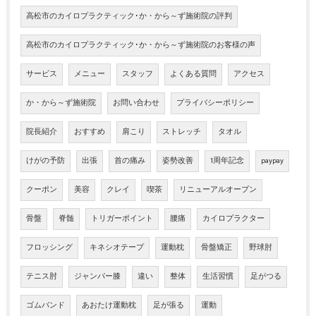
高松市のカイロプラクティック･か・から～ず施術院の評判
高松市のカイロプラクティック･か・から～ず施術院のお客様の声
サービス
メニュー
スタッフ
よくある質問
アクセス
か・から～ず施術院
お問い合わせ
プライバシーポリシー
院長紹介
おすすめ
肩こり
ストレッチ
タオル
けがの予防
出張
首の痛み
姿勢改善
1周年記念
paypay
クーポン
美容
クレイ
喫茶
リニューアルオープン
骨盤
脊髄
トリガーポイント
腰痛
カイロプラクター
フロッシング
キネシオテープ
運動枕
骨盤矯正
野球肘
テニス肘
ジャンパー膝
違い
整体
生活習慣
足がつる
ゴムバンド
あおたけ運動枕
足が張る
運動