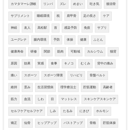
カマタマーレ讃岐
リンパ
ズレ
めまい
吐き気
後頭骨
サプリメント
睡眠環境
枕
肩甲骨
足の長さ
ケア
神経
友人
高松駅
首
感染予防
免疫
サプリ
ユーグレナ
腸内環境
予防
体操
健康
ふとん
健康寿命
研修
関節
筋肉
可動域
カルシウム
猫背
原因
効果
実感
食事
キノコ
むくみ
背中の痛み
痛い
スポーツ
スポーツ障害
リハビリ
骨盤ベルト
維持
歪み
生活習慣病
理学療法士
貯筋運動
高齢者
筋力
血流
しわ
目
マットレス
スキンケアスキンケア
セルフケアセルフケア
しみ
たるみ
にきび
ホルモン
矯正
仙骨
ヒップアップ
バストアップ
骨格
貯筋体操