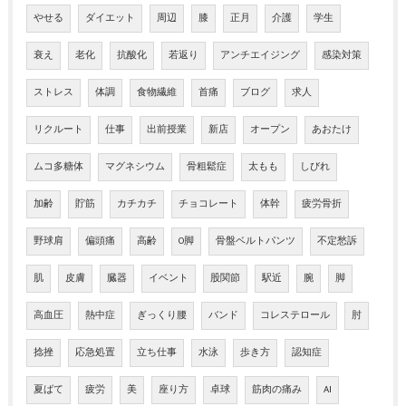
やせる
ダイエット
周辺
膝
正月
介護
学生
衰え
老化
抗酸化
若返り
アンチエイジング
感染対策
ストレス
体調
食物繊維
首痛
ブログ
求人
リクルート
仕事
出前授業
新店
オープン
あおたけ
ムコ多糖体
マグネシウム
骨粗鬆症
太もも
しびれ
加齢
貯筋
カチカチ
チョコレート
体幹
疲労骨折
野球肩
偏頭痛
高齢
O脚
骨盤ベルトパンツ
不定愁訴
肌
皮膚
臓器
イベント
股関節
駅近
腕
脚
高血圧
熱中症
ぎっくり腰
バンド
コレステロール
肘
捻挫
応急処置
立ち仕事
水泳
歩き方
認知症
夏ばて
疲労
美
座り方
卓球
筋肉の痛み
AI