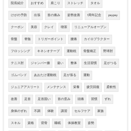
院長紹介
おすすめ
肩こり
ストレッチ
タオル
けがの予防
出張
首の痛み
姿勢改善
1周年記念
paypay
クーポン
美容
クレイ
喫茶
リニューアルオープン
骨盤
脊髄
トリガーポイント
腰痛
カイロプラクター
フロッシング
キネシオテープ
運動枕
骨盤矯正
野球肘
テニス肘
ジャンパー膝
違い
整体
生活習慣
足がつる
ゴムバンド
あおたけ運動枕
足が張る
運動
ジュニアアスリート
メンテナンス
栄養
疲労回復
柔軟性
改善
足首
足首固い
首の歪み
頭痛
習慣
ずれ
身体のずれ
不調
体験
講習
セルフケア
家族
スキル
資格
背骨
睡眠
体操教室
姿勢