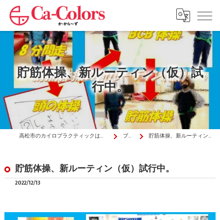
貯筋体操、新ルーティン（仮）試
行中。
高松市のカイロプラクティックはか・から～ず施術院
ブログ
貯筋体操、新ルーティン（仮）試行中。
貯筋体操、新ルーティン（仮）試行中。
2022/12/13