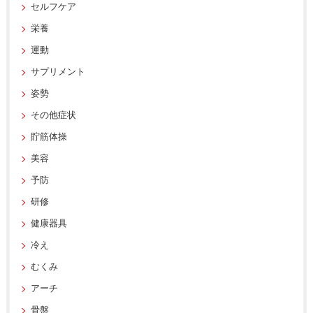
セルフケア
栄養
運動
サプリメント
姿勢
その他症状
貯筋体操
美容
予防
研修
健康器具
冷え
むくみ
アーチ
骨盤