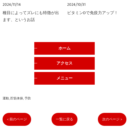
2024/11/14
2024/10/31
種目によってズレにも特徴が出
ビタミンDで免疫力アップ！
ます、というお話
ホーム
アクセス
メニュー
運動
貯筋体操
予防
< 前のページ
一覧に戻る
次のページ >