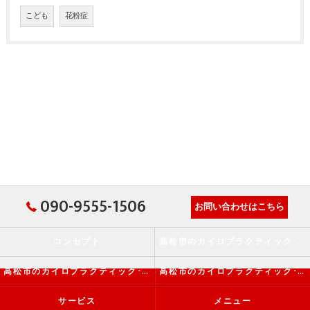
こども
花粉症
090-9555-1506
お問い合わせはこちら
コンセプト
高松市のカイロプラクティック･か・から～ず施術院の口コミ情報
高松市のカイロプラクティック･か・から～ず施術院の評判
高松市のカイロプラクティック･か・から～ず施術院のお客様の声
サービス
メニュー