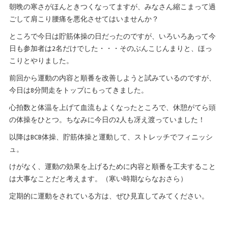
朝晩の寒さがほんときつくなってますが、みなさん縮こまって過
ごして肩こり腰痛を悪化させてはいませんか？
ところで今日は貯筋体操の日だったのですが、いろいろあって今
日も参加者は2名だけでした・・・そのぶんこじんまりと、ほっ
こりとやりました。
前回から運動の内容と順番を改善しようと試みているのですが、
今日は8分間走をトップにもってきました。
心拍数と体温を上げて血流もよくなったところで、休憩がてら頭
の体操をひとつ。ちなみに今日の2人も冴え渡っていました！
以降はBCB体操、貯筋体操と運動して、ストレッチでフィニッシ
ュ。
けがなく、運動の効果を上げるために内容と順番を工夫すること
は大事なことだと考えます。（寒い時期ならなおさら）
定期的に運動をされている方は、ぜひ見直してみてください。