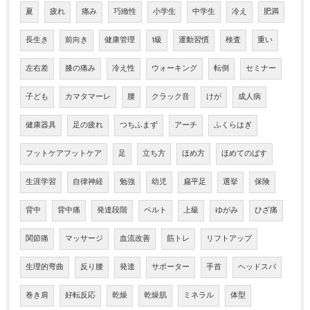
夏
疲れ
痛み
巧緻性
小学生
中学生
冷え
肥満
長生き
前向き
健康管理
1級
運動習慣
検査
重い
左右差
膝の痛み
冷え性
ウォーキング
転倒
セミナー
子ども
カマタマーレ
腰
クラック音
けが
成人病
健康器具
足の疲れ
つちふまず
アーチ
ふくらはぎ
フットケアフットケア
足
立ち方
ほめ方
ほめてのばす
生涯学習
自律神経
勉強
幼児
扁平足
選挙
保険
背中
背中痛
発達段階
ベルト
上級
ゆがみ
ひざ痛
関節痛
マッサージ
血流改善
筋トレ
リフトアップ
生理的弯曲
反り腰
発達
サポーター
手首
ヘッドスパ
巻き肩
好転反応
乾燥
乾燥肌
ミネラル
体型