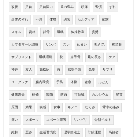
改善
足首
足首固い
首の歪み
頭痛
習慣
ずれ
身体のずれ
不調
体験
講習
セルフケア
家族
スキル
資格
背骨
睡眠
体操教室
姿勢
カマタマーレ讃岐
リンパ
ズレ
めまい
吐き気
後頭骨
サプリメント
睡眠環境
枕
肩甲骨
足の長さ
ケア
神経
友人
高松駅
首
感染予防
免疫
サプリ
ユーグレナ
腸内環境
予防
体操
健康
ふとん
健康寿命
研修
関節
筋肉
可動域
カルシウム
猫背
原因
効果
実感
食事
キノコ
むくみ
背中の痛み
痛い
スポーツ
スポーツ障害
リハビリ
骨盤ベルト
維持
歪み
生活習慣病
理学療法士
貯筋運動
高齢者