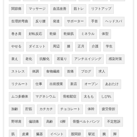
関節痛
マッサージ
血流改善
筋トレ
リフトアップ
生理的弯曲
反り腰
発達
サポーター
手首
ヘッドスパ
巻き肩
好転反応
乾燥
乾燥肌
ミネラル
体型
やせる
ダイエット
周辺
膝
正月
介護
学生
衰え
老化
抗酸化
若返り
アンチエイジング
感染対策
ストレス
体調
食物繊維
首痛
ブログ
求人
リクルート
仕事
出前授業
新店
オープン
あおたけ
ムコ多糖体
マグネシウム
骨粗鬆症
太もも
しびれ
加齢
貯筋
カチカチ
チョコレート
体幹
疲労骨折
野球肩
偏頭痛
高齢
O脚
骨盤ベルトパンツ
不定愁訴
肌
皮膚
臓器
イベント
股関節
駅近
腕
脚