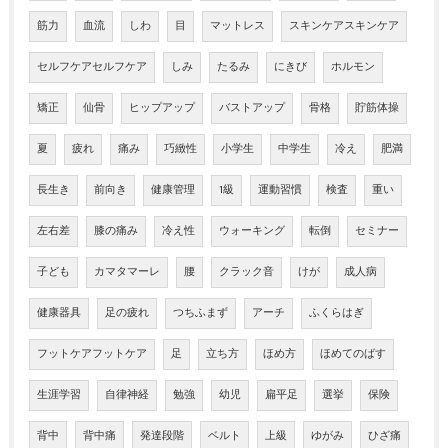
筋力
血流
しわ
目
マットレス
スキンケアスキンケア
セルフケアセルフケア
しみ
たるみ
にきび
ホルモン
矯正
仙骨
ヒップアップ
バストアップ
骨格
貯筋体操
夏
疲れ
痛み
巧緻性
小学生
中学生
冷え
肥満
長生き
前向き
健康管理
1級
運動習慣
検査
重い
左右差
膝の痛み
冷え性
ウォーキング
転倒
セミナー
子ども
カマタマーレ
腰
クラック音
けが
成人病
健康器具
足の疲れ
つちふまず
アーチ
ふくらはぎ
フットケアフットケア
足
立ち方
ほめ方
ほめてのばす
生涯学習
自律神経
勉強
幼児
扁平足
選挙
保険
背中
背中痛
発達段階
ベルト
上級
ゆがみ
ひざ痛