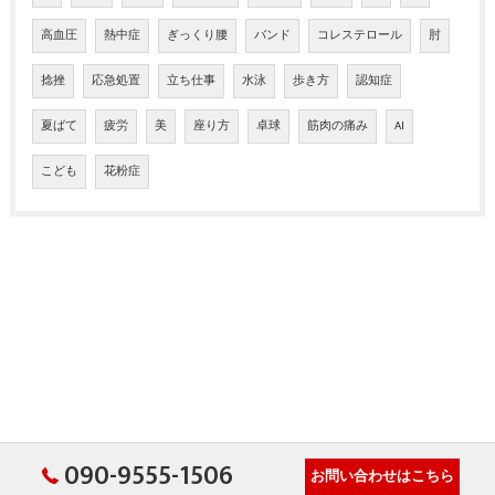
高血圧
熱中症
ぎっくり腰
バンド
コレステロール
肘
捻挫
応急処置
立ち仕事
水泳
歩き方
認知症
夏ばて
疲労
美
座り方
卓球
筋肉の痛み
AI
こども
花粉症
090-9555-1506
お問い合わせはこちら