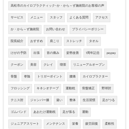
高松市のカイロプラクティック･か・から～ず施術院のお客様の声
サービス
メニュー
スタッフ
よくある質問
アクセス
か・から～ず施術院
お問い合わせ
プライバシーポリシー
院長紹介
おすすめ
肩こり
ストレッチ
タオル
けがの予防
出張
首の痛み
姿勢改善
1周年記念
paypay
クーポン
美容
クレイ
喫茶
リニューアルオープン
骨盤
脊髄
トリガーポイント
腰痛
カイロプラクター
フロッシング
キネシオテープ
運動枕
骨盤矯正
野球肘
テニス肘
ジャンパー膝
違い
整体
生活習慣
足がつる
ゴムバンド
あおたけ運動枕
足が張る
運動
ジュニアアスリート
メンテナンス
栄養
疲労回復
柔軟性