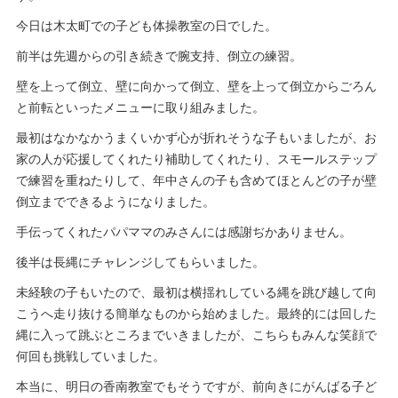
今日は木太町での子ども体操教室の日でした。
前半は先週からの引き続きで腕支持、倒立の練習。
壁を上って倒立、壁に向かって倒立、壁を上って倒立からごろん
と前転といったメニューに取り組みました。
最初はなかなかうまくいかず心が折れそうな子もいましたが、お
家の人が応援してくれたり補助してくれたり、スモールステップ
で練習を重ねたりして、年中さんの子も含めてほとんどの子が壁
倒立までできるようになりました。
手伝ってくれたパパママのみさんには感謝ぢかありません。
後半は長縄にチャレンジしてもらいました。
未経験の子もいたので、最初は横揺れしている縄を跳び越して向
こうへ走り抜ける簡単なものから始めました。最終的には回した
縄に入って跳ぶところまでいきましたが、こちらもみんな笑顔で
何回も挑戦していました。
本当に、明日の香南教室でもそうですが、前向きにがんばる子ど