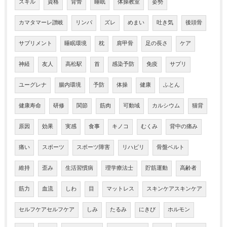
スキル
資格
背骨
睡眠
体操教室
姿勢
カマタマーレ讃岐
リンパ
ズレ
めまい
吐き気
後頭骨
サプリメント
睡眠環境
枕
肩甲骨
足の長さ
ケア
神経
友人
高松駅
首
感染予防
免疫
サプリ
ユーグレナ
腸内環境
予防
体操
健康
ふとん
健康寿命
研修
関節
筋肉
可動域
カルシウム
猫背
原因
効果
実感
食事
キノコ
むくみ
背中の痛み
痛い
スポーツ
スポーツ障害
リハビリ
骨盤ベルト
維持
歪み
生活習慣病
理学療法士
貯筋運動
高齢者
筋力
血流
しわ
目
マットレス
スキンケアスキンケア
セルフケアセルフケア
しみ
たるみ
にきび
ホルモン