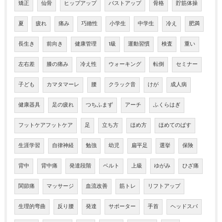
矯正
仙骨
ヒップアップ
バストアップ
骨格
貯筋体操
夏
疲れ
痛み
巧緻性
小学生
中学生
冷え
肥満
長生き
前向き
健康管理
1級
運動習慣
検査
重い
左右差
膝の痛み
冷え性
ウォーキング
転倒
セミナー
子ども
カマタマーレ
腰
クラック音
けが
成人病
健康器具
足の疲れ
つちふまず
アーチ
ふくらはぎ
フットケアフットケア
足
立ち方
ほめ方
ほめてのばす
生涯学習
自律神経
勉強
幼児
扁平足
選挙
保険
背中
背中痛
発達段階
ベルト
上級
ゆがみ
ひざ痛
関節痛
マッサージ
血流改善
筋トレ
リフトアップ
生理的弯曲
反り腰
発達
サポーター
手首
ヘッドスパ