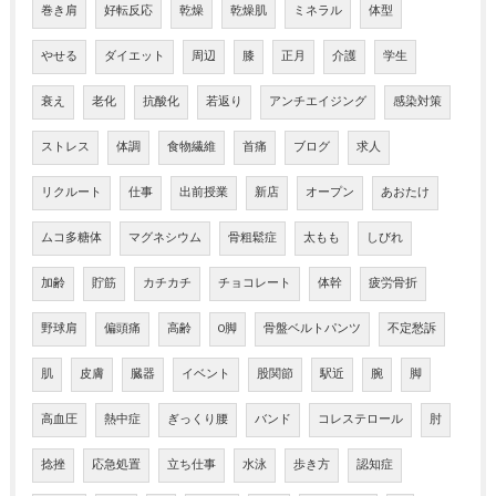
巻き肩
好転反応
乾燥
乾燥肌
ミネラル
体型
やせる
ダイエット
周辺
膝
正月
介護
学生
衰え
老化
抗酸化
若返り
アンチエイジング
感染対策
ストレス
体調
食物繊維
首痛
ブログ
求人
リクルート
仕事
出前授業
新店
オープン
あおたけ
ムコ多糖体
マグネシウム
骨粗鬆症
太もも
しびれ
加齢
貯筋
カチカチ
チョコレート
体幹
疲労骨折
野球肩
偏頭痛
高齢
O脚
骨盤ベルトパンツ
不定愁訴
肌
皮膚
臓器
イベント
股関節
駅近
腕
脚
高血圧
熱中症
ぎっくり腰
バンド
コレステロール
肘
捻挫
応急処置
立ち仕事
水泳
歩き方
認知症