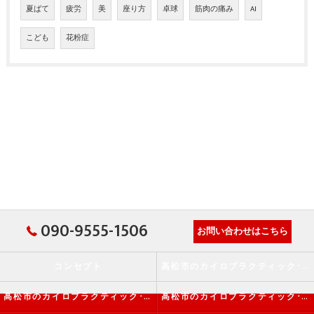
夏ばて
疲労
美
座り方
卓球
筋肉の痛み
AI
こども
花粉症
090-9555-1506
お問い合わせはこちら
コンセプト
高松市のカイロプラクティック･か・から～ず施術院の口コミ情報
高松市のカイロプラクティック･か・から～ず施術院の評判
高松市のカイロプラクティック･か・から～ず施術院のお客様の声