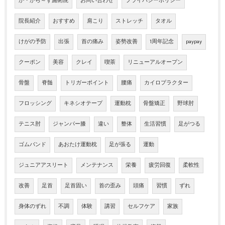
か・から～ず施術院
お問い合わせ
プライバシーポリシー
院長紹介
おすすめ
肩こり
ストレッチ
タオル
けがの予防
出張
首の痛み
姿勢改善
1周年記念
paypay
クーポン
美容
クレイ
喫茶
リニューアルオープン
骨盤
脊髄
トリガーポイント
腰痛
カイロプラクター
フロッシング
キネシオテープ
運動枕
骨盤矯正
野球肘
テニス肘
ジャンパー膝
違い
整体
生活習慣
足がつる
ゴムバンド
あおたけ運動枕
足が張る
運動
ジュニアアスリート
メンテナンス
栄養
疲労回復
柔軟性
改善
足首
足首固い
首の歪み
頭痛
習慣
ずれ
身体のずれ
不調
体験
講習
セルフケア
家族