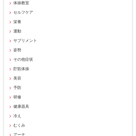
体操教室
セルフケア
栄養
運動
サプリメント
姿勢
その他症状
貯筋体操
美容
予防
研修
健康器具
冷え
むくみ
アーチ