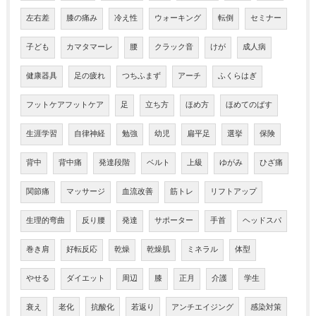
左右差
膝の痛み
冷え性
ウォーキング
転倒
セミナー
子ども
カマタマーレ
腰
クラック音
けが
成人病
健康器具
足の疲れ
つちふまず
アーチ
ふくらはぎ
フットケアフットケア
足
立ち方
ほめ方
ほめてのばす
生涯学習
自律神経
勉強
幼児
扁平足
選挙
保険
背中
背中痛
発達段階
ベルト
上級
ゆがみ
ひざ痛
関節痛
マッサージ
血流改善
筋トレ
リフトアップ
生理的弯曲
反り腰
発達
サポーター
手首
ヘッドスパ
巻き肩
好転反応
乾燥
乾燥肌
ミネラル
体型
やせる
ダイエット
周辺
膝
正月
介護
学生
衰え
老化
抗酸化
若返り
アンチエイジング
感染対策