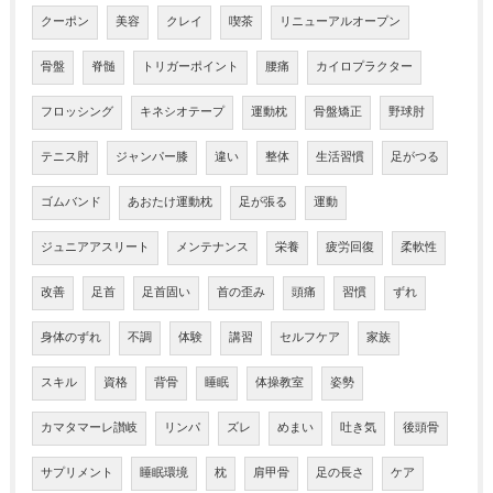
クーポン
美容
クレイ
喫茶
リニューアルオープン
骨盤
脊髄
トリガーポイント
腰痛
カイロプラクター
フロッシング
キネシオテープ
運動枕
骨盤矯正
野球肘
テニス肘
ジャンパー膝
違い
整体
生活習慣
足がつる
ゴムバンド
あおたけ運動枕
足が張る
運動
ジュニアアスリート
メンテナンス
栄養
疲労回復
柔軟性
改善
足首
足首固い
首の歪み
頭痛
習慣
ずれ
身体のずれ
不調
体験
講習
セルフケア
家族
スキル
資格
背骨
睡眠
体操教室
姿勢
カマタマーレ讃岐
リンパ
ズレ
めまい
吐き気
後頭骨
サプリメント
睡眠環境
枕
肩甲骨
足の長さ
ケア