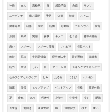
神経
友人
高松駅
首
感染予防
免疫
サプリ
ユーグレナ
腸内環境
予防
体操
健康
ふとん
健康寿命
研修
関節
筋肉
可動域
カルシウム
猫背
原因
効果
実感
食事
キノコ
むくみ
背中の痛み
痛い
スポーツ
スポーツ障害
リハビリ
骨盤ベルト
維持
歪み
生活習慣病
理学療法士
貯筋運動
高齢者
筋力
血流
しわ
目
マットレス
スキンケアスキンケア
セルフケアセルフケア
しみ
たるみ
にきび
ホルモン
矯正
仙骨
ヒップアップ
バストアップ
骨格
貯筋体操
夏
疲れ
痛み
巧緻性
小学生
中学生
冷え
肥満
長生き
前向き
健康管理
1級
運動習慣
検査
重い