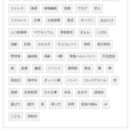
ストレス
体調
食物繊維
首痛
ブログ
求人
リクルート
仕事
出前授業
新店
オープン
あおたけ
ムコ多糖体
マグネシウム
骨粗鬆症
太もも
しびれ
加齢
貯筋
カチカチ
チョコレート
体幹
疲労骨折
野球肩
偏頭痛
高齢
O脚
骨盤ベルトパンツ
不定愁訴
肌
皮膚
臓器
イベント
股関節
駅近
腕
脚
高血圧
熱中症
ぎっくり腰
バンド
コレステロール
肘
捻挫
応急処置
立ち仕事
水泳
歩き方
認知症
夏ばて
疲労
美
座り方
卓球
筋肉の痛み
AI
こども
花粉症