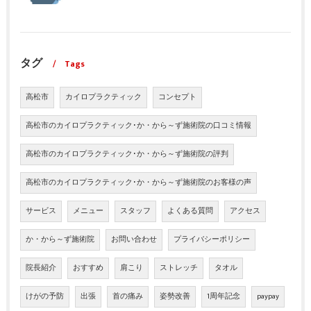
タグ
Tags
高松市
カイロプラクティック
コンセプト
高松市のカイロプラクティック･か・から～ず施術院の口コミ情報
高松市のカイロプラクティック･か・から～ず施術院の評判
高松市のカイロプラクティック･か・から～ず施術院のお客様の声
サービス
メニュー
スタッフ
よくある質問
アクセス
か・から～ず施術院
お問い合わせ
プライバシーポリシー
院長紹介
おすすめ
肩こり
ストレッチ
タオル
けがの予防
出張
首の痛み
姿勢改善
1周年記念
paypay